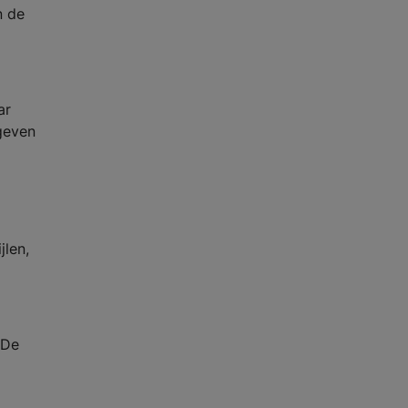
n de
ar
 geven
jlen,
 De