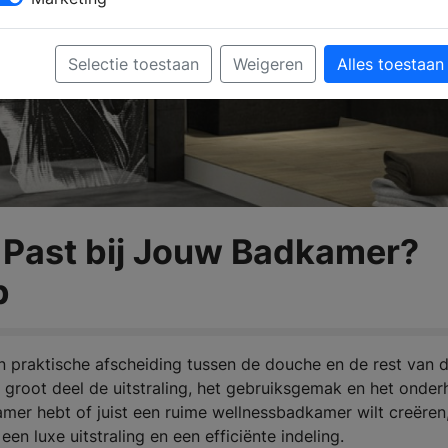
Selectie toestaan
Weigeren
Alles toestaan
Past bij Jouw Badkamer?
p
 praktische afscheiding tussen de douche en de rest van 
 groot deel de uitstraling, het gebruiksgemak en het onde
mer hebt of juist een ruime wellnessbadkamer wilt creëren
 luxe uitstraling en een efficiënte indeling.