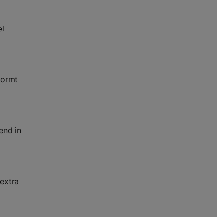
el
vormt
end in
 extra