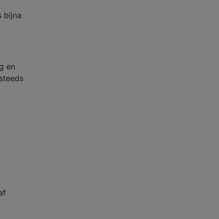
 bijna
ng en
 steeds
af