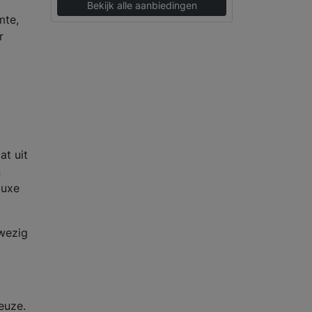
Bekijk alle aanbiedingen
mte,
r
at uit
n
luxe
wezig
euze.