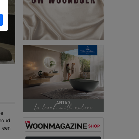
de
rhoud
, een