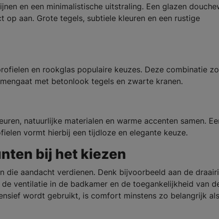
nen en een minimalistische uitstraling. Een glazen douch
ct op aan. Grote tegels, subtiele kleuren en een rustige
profielen en rookglas populaire keuzes. Deze combinatie zo
 samengaat met betonlook tegels en zwarte kranen.
euren, natuurlijke materialen en warme accenten samen. Ee
len vormt hierbij een tijdloze en elegante keuze.
ten bij het kiezen
ken die aandacht verdienen. Denk bijvoorbeeld aan de draair
 de ventilatie in de badkamer en de toegankelijkheid van d
sief wordt gebruikt, is comfort minstens zo belangrijk al