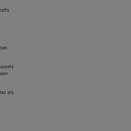
elfs
sten
uppels
 een
as als