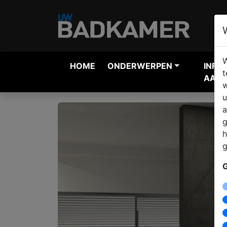
W
HOME
ONDERWERPEN
INFO
t
AANV
w
u
a
g
h
g
G