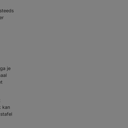
steeds
er
ga je
maal
et
t
k kan
stafel