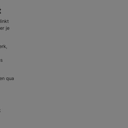
t
linkt
er je
erk,
us
een qua
k