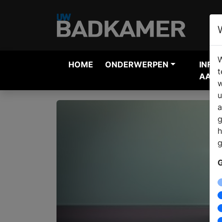
W
HOME
ONDERWERPEN
INFO
t
AANV
w
u
a
g
h
g
G