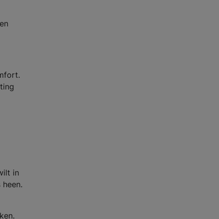
ken
mfort.
ting
ilt in
 heen.
ken.