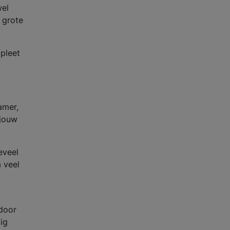
wel
 grote
mpleet
amer,
 jouw
eveel
a veel
 door
ig