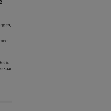
e
eggen,
rmee
et is
 elkaar