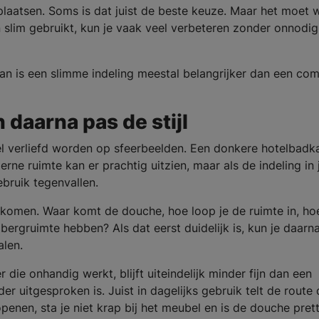
rplaatsen. Soms is dat juist de beste keuze. Maar het moet 
n slim gebruikt, kun je vaak veel verbeteren zonder onnodig
an is een slimme indeling meestal belangrijker dan een co
 daarna pas de stijl
l verliefd worden op sfeerbeelden. Een donkere hotelbadk
erne ruimte kan er prachtig uitzien, maar als de indeling in
gebruik tegenvallen.
l komen. Waar komt de douche, hoe loop je de ruimte in, ho
bergruimte hebben? Als dat eerst duidelijk is, kun je daarn
alen.
ie onhandig werkt, blijft uiteindelijk minder fijn dan een
r uitgesproken is. Juist in dagelijks gebruik telt de route
enen, sta je niet krap bij het meubel en is de douche prett