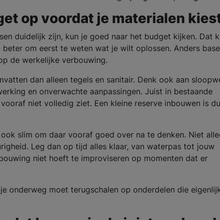
get op voordat je materialen kies
n duidelijk zijn, kun je goed naar het budget kijken. Dat k
t beter om eerst te weten wat je wilt oplossen. Anders base
 op de werkelijke verbouwing.
tten dan alleen tegels en sanitair. Denk ook aan sloopw
afwerking en onverwachte aanpassingen. Juist in bestaande
ooraf niet volledig ziet. Een kleine reserve inbouwen is d
et ook slim om daar vooraf goed over na te denken. Niet all
gheid. Leg dan op tijd alles klaar, van waterpas tot jouw
erbouwing niet hoeft te improviseren op momenten dat er
 je onderweg moet terugschalen op onderdelen die eigenlij