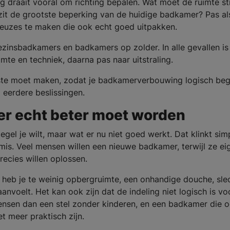
 draait vooral om richting bepalen. Wat moet de ruimte st
 zit de grootste beperking van de huidige badkamer? Pas al
 keuzes te maken die ook echt goed uitpakken.
ezinsbadkamers en badkamers op zolder. In alle gevallen is
uimte en techniek, daarna pas naar uitstraling.
erste moet maken, zodat je badkamerverbouwing logisch beg
 eerdere beslissingen.
er echt beter moet worden
egel je wilt, maar wat er nu niet goed werkt. Dat klinkt sim
 mis. Veel mensen willen een nieuwe badkamer, terwijl ze eig
ecies willen oplossen.
n heb je te weinig opbergruimte, een onhandige douche, sle
nvoelt. Het kan ook zijn dat de indeling niet logisch is vo
ensen dan een stel zonder kinderen, en een badkamer die o
t meer praktisch zijn.