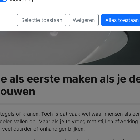
Selectie toestaan
Weigeren
Alles toestaan
e als eerste maken als je d
bouwen
egels of kranen. Toch is dat vaak wel waar mensen als eer
erdelen vallen op. Maar als je te vroeg met stijl en afwerking
r veel duurder of onhandiger blijken.