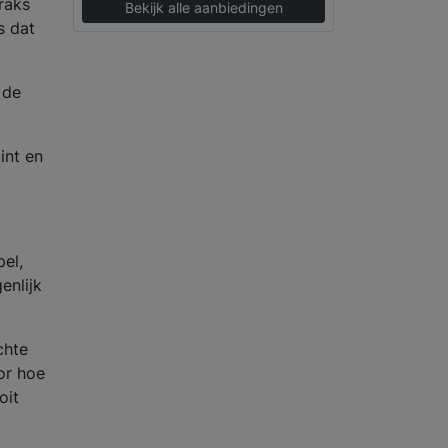
raks
Bekijk alle aanbiedingen
s dat
 de
int en
pel,
enlijk
chte
or hoe
oit