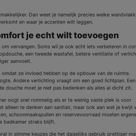
ist makkelijker. Dan weet je namelijk precies welke wandvlak
overkomt en waar je accenten wilt leggen.
mfort je echt wilt toevoegen
 om vervangen. Soms wil je ook echt iets verbeteren in co
pdouche, een tweede wastafel, betere ventilatie of verlich
iger aanvoelt.
n, omdat ze invloed hebben op de opbouw van de ruimte.
ogte. Andere verlichting vraagt om een goed lichtplan. Een
de douche moet je niet pas bedenken als alles al dicht zit.
r oogt snel rommelig als er te weinig vaste plek is voor
t alleen te denken aan sanitair, maar ook aan wat je kwijt w
ten, schoonmaakspullen en reservevoorraad moeten ergens
 badkamer straks blijft.
oral in slimme keuzes die het dagelijks gebruik prettiger ma