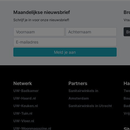
Maandelijkse nieuwsbrief
Br
Schrijf je in voor onze nieuwsbrief!
Vra
B
Meld je aan
Netwerk
Partners
Ha
UW-Badkamer
Sanitairwinkels in
Twe
UW-Haard.nl
Amsterdam
Bou
UW-Keuken.nl
Sanitairwinkels in Utrecht
Bad
UW-Tuin.nl
Vri
UW-Vloer.nl
UW-Woonmagazine.nl
Si