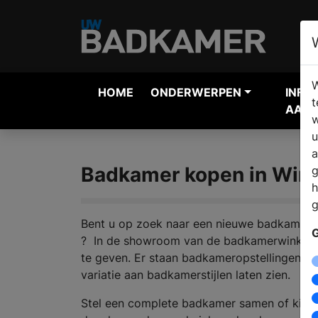
W
HOME
ONDERWERPEN
INFO
t
AANV
w
u
a
Badkamer kopen in Win
g
h
g
Bent u op zoek naar een nieuwe badkamer en
G
? In de showroom van de badkamerwinkel s
te geven. Er staan badkameropstellingen, d
variatie aan badkamerstijlen laten zien.
Stel een complete badkamer samen of kies 