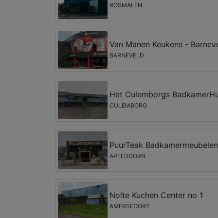
ROSMALEN
Van Manen Keukens - Barnev
BARNEVELD
Het Culemborgs BadkamerH
CULEMBORG
PuurTeak Badkamermeubelen
APELDOORN
Nolte Kuchen Center no 1
AMERSFOORT