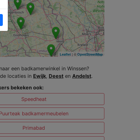
| ©
Leaflet
OpenStreetMap
naar een badkamerwinkel in Winssen?
de locaties in
Ewijk
,
Deest
en
Andelst
.
ers bekeken ook:
Speedheat
Puurteak badkamermeubelen
Primabad