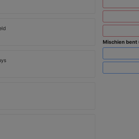
eld
Mischien bent
uys