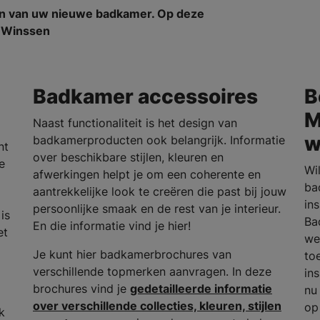
en van uw nieuwe badkamer. Op deze
m Winssen
Badkamer accessoires
B
M
Naast functionaliteit is het design van
w
badkamerproducten ook belangrijk. Informatie
nt
over beschikbare stijlen, kleuren en
e
Wi
afwerkingen helpt je om een coherente en
ba
aantrekkelijke look te creëren die past bij jouw
in
persoonlijke smaak en de rest van je interieur.
is
Ba
En die informatie vind je hier!
et
we
Je kunt hier badkamerbrochures van
to
verschillende topmerken aanvragen. In deze
in
brochures vind je
gedetailleerde informatie
nu
over verschillende collecties, kleuren, stijlen
op
k