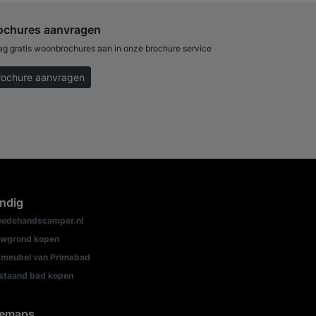
ochures aanvragen
ag gratis woonbrochures aan in onze brochure service
rochure aanvragen
ndig
edehandscamper.nl
wgrond kopen
meubel van Primabad
jstaand bad kopen
temaps