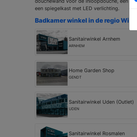
douchewand voor de inloopdouche, een ni
een spiegelkast met LED verlichting.
Badkamer winkel in de regio Win
Sanitairwinkel Arnhem
ARNHEM
Home Garden Shop
GENDT
Sanitairwinkel Uden (Outlet)
UDEN
Sanitairwinkel Rosmalen