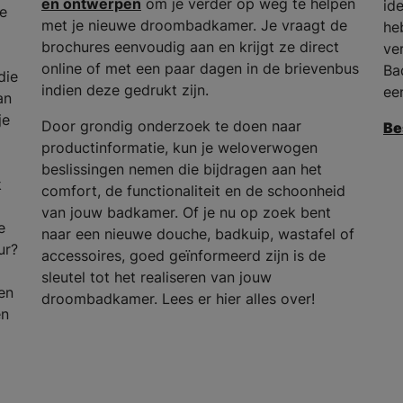
en ontwerpen
om je verder op weg te helpen
id
he
met je nieuwe droombadkamer. Je vraagt de
he
brochures eenvoudig aan en krijgt ze direct
ve
online of met een paar dagen in de brievenbus
Ba
die
indien deze gedrukt zijn.
ee
an
je
Door grondig onderzoek te doen naar
Be
productinformatie, kun je weloverwogen
beslissingen nemen die bijdragen aan het
k
comfort, de functionaliteit en de schoonheid
van jouw badkamer. Of je nu op zoek bent
e
naar een nieuwe douche, badkuip, wastafel of
ur?
accessoires, goed geïnformeerd zijn is de
sleutel tot het realiseren van jouw
en
droombadkamer. Lees er hier alles over!
en