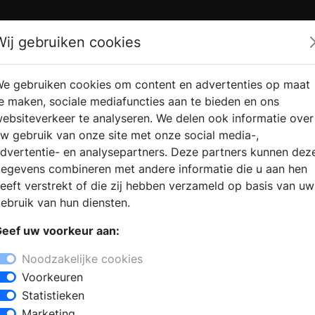
Zoek
Wij gebruiken cookies
e gebruiken cookies om content en advertenties op maat
RMATIE
VERKOOPLOCATIE
WEBSHO
e maken, sociale mediafuncties aan te bieden en ons
RAGEN
VINDEN
ebsiteverkeer te analyseren. We delen ook informatie over
w gebruik van onze site met onze social media-,
dvertentie- en analysepartners. Deze partners kunnen dez
ssen
egevens combineren met andere informatie die u aan hen
+
eeft verstrekt of die zij hebben verzameld op basis van uw
−
ebruik van hun diensten.
 zoekt u een sanitair winkel in Winssen
eef uw voorkeur aan:
taat een ervaren team klaar om advies
ie de laatste badkamertrends en een
Noodzakelijke cookies
Voorkeuren
Statistieken
voor aparte onderdelen zoals een
Marketing