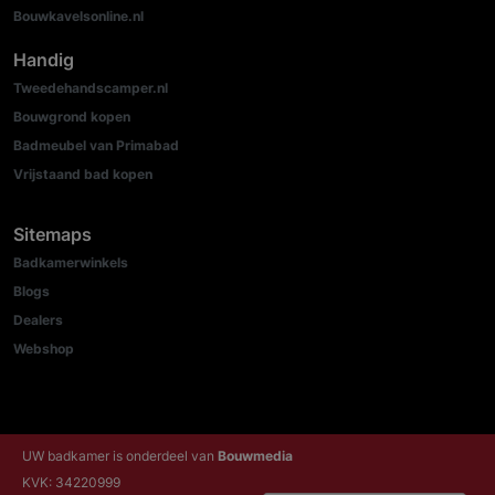
Bouwkavelsonline.nl
Handig
Tweedehandscamper.nl
Bouwgrond kopen
Badmeubel van Primabad
Vrijstaand bad kopen
Sitemaps
Badkamerwinkels
Blogs
Dealers
Webshop
UW badkamer is onderdeel van
Bouwmedia
KVK: 34220999