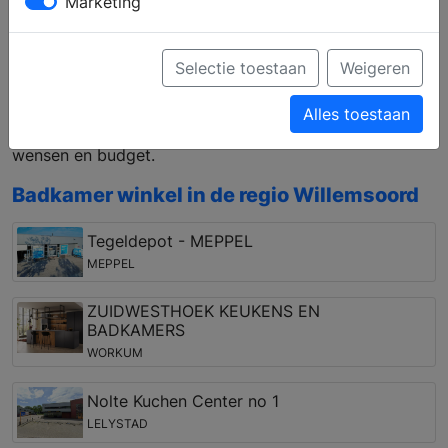
Marketing
badkamermeubels met opbergmogelijkheden die
passen bij uw wensen. Kiest u voor een inloopdouche
of een douchecabine en hoe zit het met
Selectie toestaan
Weigeren
waterbesparende kranen en douches? Met persoonlijk
advies van een ervaren medewerker kunt u een
Alles toestaan
complete badkamer samenstellen, die past bij uw
wensen en budget.
Badkamer winkel in de regio Willemsoord
Tegeldepot - MEPPEL
MEPPEL
ZUIDWESTHOEK KEUKENS EN
BADKAMERS
WORKUM
Nolte Kuchen Center no 1
LELYSTAD