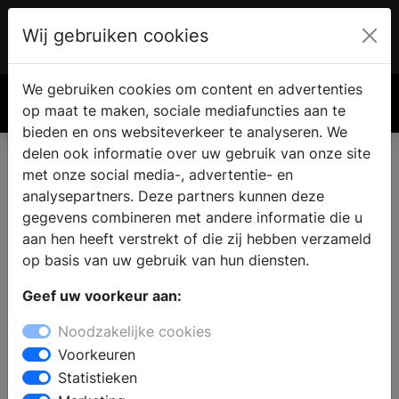
Wij gebruiken cookies
Account
€ 0.00
We gebruiken cookies om content en advertenties
Zoek
op maat te maken, sociale mediafuncties aan te
bieden en ons websiteverkeer te analyseren. We
delen ook informatie over uw gebruik van onze site
met onze social media-, advertentie- en
Badkamer showroom in
analysepartners. Deze partners kunnen deze
Willemsoord
gegevens combineren met andere informatie die u
aan hen heeft verstrekt of die zij hebben verzameld
op basis van uw gebruik van hun diensten.
Wilt u een badkamer kopen in Willemsoord? Bij een
Geef uw voorkeur aan:
bezoek aan een sanitair winkel vindt u complete
badkamers in verschillende badkamerstijlen. De
Noodzakelijke cookies
deskundige medewerkers staan klaar om u
Voorkeuren
professioneel advies te geven bij het samenstellen van
Statistieken
uw nieuwe badkamer en u te helpen bij de keuze voor