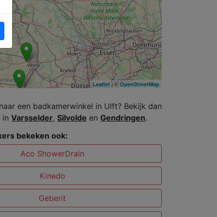
| ©
Leaflet
OpenStreetMap
naar een badkamerwinkel in Ulft? Bekijk dan
 in
Varsselder
,
Silvolde
en
Gendringen
.
ers bekeken ook:
Aco ShowerDrain
Kinedo
Geberit