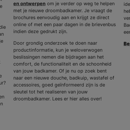
en ontwerpen
om je verder op weg te helpen
id
he
met je nieuwe droombadkamer. Je vraagt de
he
brochures eenvoudig aan en krijgt ze direct
ve
online of met een paar dagen in de brievenbus
Ba
die
indien deze gedrukt zijn.
ee
an
je
Door grondig onderzoek te doen naar
Be
productinformatie, kun je weloverwogen
beslissingen nemen die bijdragen aan het
k
comfort, de functionaliteit en de schoonheid
van jouw badkamer. Of je nu op zoek bent
e
naar een nieuwe douche, badkuip, wastafel of
ur?
accessoires, goed geïnformeerd zijn is de
sleutel tot het realiseren van jouw
en
droombadkamer. Lees er hier alles over!
en