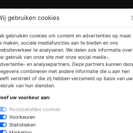
Zoek
Wij gebruiken cookies
e gebruiken cookies om content en advertenties op maat
RMATIE
VERKOOPLOCATIE
WEBSHO
e maken, sociale mediafuncties aan te bieden en ons
RAGEN
VINDEN
ebsiteverkeer te analyseren. We delen ook informatie over
w gebruik van onze site met onze social media-,
dvertentie- en analysepartners. Deze partners kunnen dez
egevens combineren met andere informatie die u aan hen
+
eeft verstrekt of die zij hebben verzameld op basis van uw
−
ebruik van hun diensten.
kel, omdat u de badkamer wilt renoveren
eef uw voorkeur aan:
 een nieuwe badkamer, dan vindt u in
atie voor het samenstellen van uw
Noodzakelijke cookies
en inloopdouche, een douchecabine of
Voorkeuren
eren en adviseren om tot de juiste keuze
Statistieken
en uit badkamermeubels in verschillende
Marketing