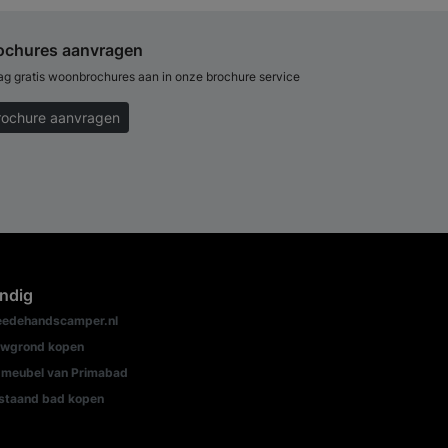
ochures aanvragen
ag gratis woonbrochures aan in onze brochure service
rochure aanvragen
ndig
edehandscamper.nl
wgrond kopen
meubel van Primabad
jstaand bad kopen