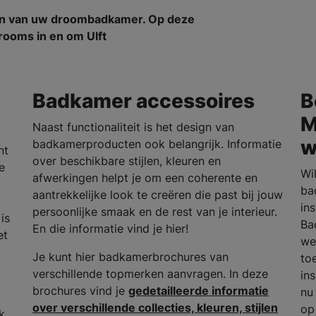
en van uw droombadkamer. Op deze
rooms in en om Ulft
Badkamer accessoires
B
M
Naast functionaliteit is het design van
w
badkamerproducten ook belangrijk. Informatie
nt
over beschikbare stijlen, kleuren en
e
Wi
afwerkingen helpt je om een coherente en
ba
aantrekkelijke look te creëren die past bij jouw
in
persoonlijke smaak en de rest van je interieur.
is
Ba
En die informatie vind je hier!
et
we
Je kunt hier badkamerbrochures van
to
verschillende topmerken aanvragen. In deze
in
brochures vind je
gedetailleerde informatie
nu
over verschillende collecties, kleuren, stijlen
op
k