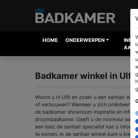
W
HOME
ONDERWERPEN
INFO
t
AANV
w
u
a
Badkamer winkel in Ulft
g
h
g
Woont u in Ulft en zoekt u een sanitair win
G
of verbouwen? Wanneer u zich oriënteert op
de badkamer showroom inspiratie en inform
droombadkamer. Geeft u de voorkeur aan e
een bad; de sanitair specialist kan u inform
te komen. In de sanitair winkel kunt u kiez