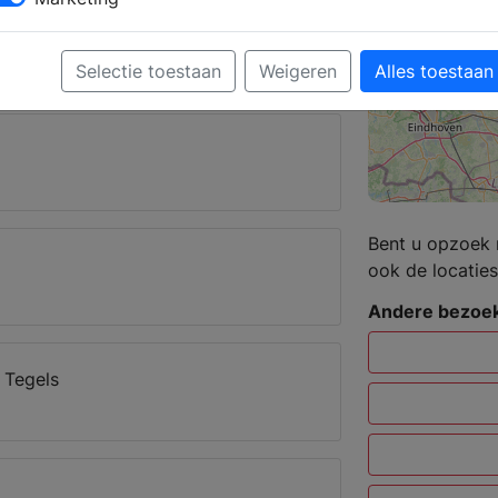
e badkamerindeling en
Selectie toestaan
Weigeren
Alles toestaan
Bent u opzoek 
ook de locaties
Andere bezoek
 Tegels