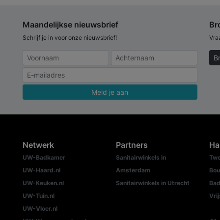
Maandelijkse nieuwsbrief
Br
Schrijf je in voor onze nieuwsbrief!
Vra
B
Meld je aan
Netwerk
Partners
Ha
UW-Badkamer
Sanitairwinkels in
Twe
UW-Haard.nl
Amsterdam
Bou
UW-Keuken.nl
Sanitairwinkels in Utrecht
Bad
UW-Tuin.nl
Vri
UW-Vloer.nl