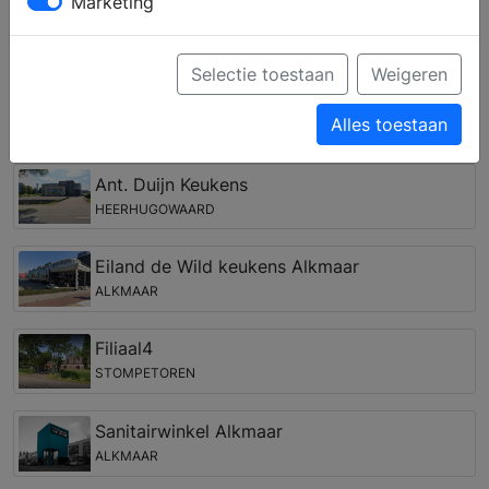
Marketing
droombadkamer? Door middel van persoonlijk advies
van een ervaren medewerker kunt u een complete
badkamer samenstellen, die past bij uw woonstijl,
Selectie toestaan
Weigeren
wensen en budget.
Alles toestaan
Badkamer winkel in de regio 't Veld
Ant. Duijn Keukens
HEERHUGOWAARD
Eiland de Wild keukens Alkmaar
ALKMAAR
Filiaal4
STOMPETOREN
Sanitairwinkel Alkmaar
ALKMAAR