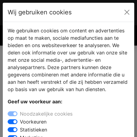
Wij gebruiken cookies
Account
€ 0.00
We gebruiken cookies om content en advertenties
Zoek
op maat te maken, sociale mediafuncties aan te
bieden en ons websiteverkeer te analyseren. We
delen ook informatie over uw gebruik van onze site
met onze social media-, advertentie- en
Vind een nieuwe badkamer in
analysepartners. Deze partners kunnen deze
't Veld
gegevens combineren met andere informatie die u
aan hen heeft verstrekt of die zij hebben verzameld
op basis van uw gebruik van hun diensten.
Waar vindt u een badkamer showroom in 't Veld?
Geef uw voorkeur aan:
Wanneer u de badkamer gaat verbouwen vindt u in de
sanitair winkel alle informatie en inspiratie voor een
Noodzakelijke cookies
nieuwe badkamer. Welke badkamerstijl past bij u en
Voorkeuren
wat zijn de laatste badkamertrends en noviteiten? Wat
Statistieken
is de beste indeling en inrichting van uw