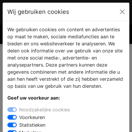
Wij gebruiken cookies
Account
€ 0.00
We gebruiken cookies om content en advertenties
Zoek
op maat te maken, sociale mediafuncties aan te
bieden en ons websiteverkeer te analyseren. We
delen ook informatie over uw gebruik van onze site
met onze social media-, advertentie- en
Vind een nieuwe badkamer in
analysepartners. Deze partners kunnen deze
Sint-Oedenrode
gegevens combineren met andere informatie die u
aan hen heeft verstrekt of die zij hebben verzameld
op basis van uw gebruik van hun diensten.
Waar vindt u een badkamer showroom in Sint-
Geef uw voorkeur aan:
Oedenrode? Wanneer u de badkamer gaat verbouwen
vindt u in de sanitair winkel alle informatie en inspiratie
Noodzakelijke cookies
voor een nieuwe badkamer. Welke badkamerstijl past
Voorkeuren
bij u en wat zijn de laatste badkamertrends en
Statistieken
noviteiten? Wat is de beste indeling en inrichting van