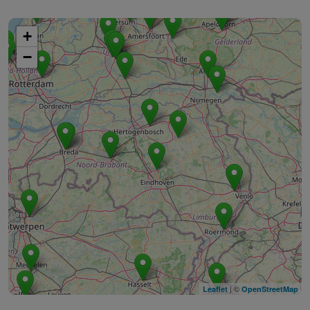
+
−
| ©
Leaflet
OpenStreetMap