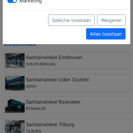
Marketing
uw droombadkamer? Door middel van persoonlijk
advies van een ervaren medewerker kunt u een
complete badkamer samenstellen, die past bij uw
Selectie toestaan
Weigeren
woonstijl, wensen en budget.
Alles toestaan
Badkamer winkel in de regio Sint-
Oedenrode
Sanitairwinkel Eindhoven
SON EN BREUGEL
Sanitairwinkel Uden (Outlet)
UDEN
Sanitairwinkel Rosmalen
ROSMALEN
Sanitairwinkel Tilburg
TILBURG