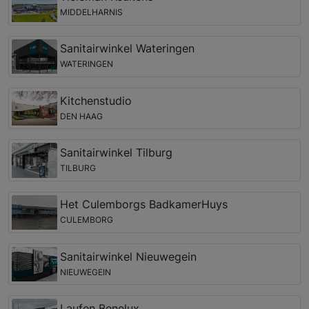
MIDDELHARNIS
Sanitairwinkel Wateringen
WATERINGEN
Kitchenstudio
DEN HAAG
Sanitairwinkel Tilburg
TILBURG
Het Culemborgs BadkamerHuys
CULEMBORG
Sanitairwinkel Nieuwegein
NIEUWEGEIN
Laufen Benelux