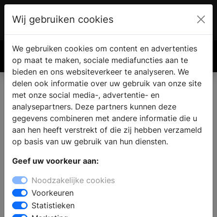
Wij gebruiken cookies
Account
€ 0.00
We gebruiken cookies om content en advertenties
Zoek
op maat te maken, sociale mediafuncties aan te
bieden en ons websiteverkeer te analyseren. We
delen ook informatie over uw gebruik van onze site
met onze social media-, advertentie- en
Badkamer winkel in 's-
analysepartners. Deze partners kunnen deze
Gravendeel
gegevens combineren met andere informatie die u
aan hen heeft verstrekt of die zij hebben verzameld
op basis van uw gebruik van hun diensten.
Woont u in 's-Gravendeel en zoekt u een sanitair
Geef uw voorkeur aan:
winkel, omdat u de badkamer wilt renoveren of
verbouwen? Wanneer u zich oriënteert op een nieuwe
Noodzakelijke cookies
badkamer, dan vindt u in de badkamer showroom
Voorkeuren
inspiratie en informatie voor het samenstellen van uw
Statistieken
droombadkamer. Geeft u de voorkeur aan een