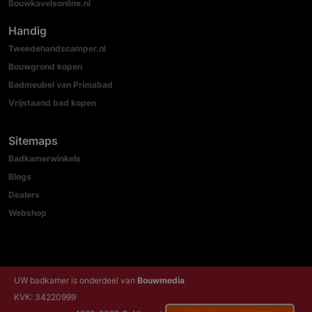
Bouwkavelsonline.nl
Handig
Tweedehandscamper.nl
Bouwgrond kopen
Badmeubel van Primabad
Vrijstaand bad kopen
Sitemaps
Badkamerwinkels
Blogs
Dealers
Webshop
UW badkamer is onderdeel van
Bouwmedia
KVK: 34220999