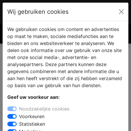
Wij gebruiken cookies
Account
€ 0.00
We gebruiken cookies om content en advertenties
Zoek
op maat te maken, sociale mediafuncties aan te
bieden en ons websiteverkeer te analyseren. We
delen ook informatie over uw gebruik van onze site
met onze social media-, advertentie- en
Badkamer kopen in Rijsenhout
analysepartners. Deze partners kunnen deze
gegevens combineren met andere informatie die u
aan hen heeft verstrekt of die zij hebben verzameld
Bent u op zoek naar een nieuwe badkamer en zoekt u
op basis van uw gebruik van hun diensten.
een sanitair winkel in Rijsenhout ? In de showroom van
de badkamerwinkel staat een ervaren team klaar om
Geef uw voorkeur aan:
advies te geven. Er staan badkameropstellingen, die de
Noodzakelijke cookies
laatste badkamertrends en een variatie aan
Voorkeuren
badkamerstijlen laten zien.
Statistieken
Stel een complete badkamer samen of kies voor aparte