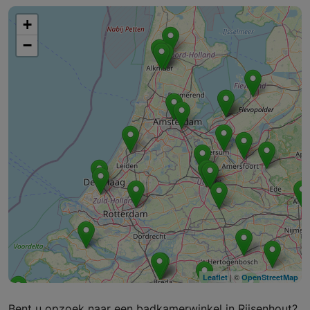
+
−
| ©
Leaflet
OpenStreetMap
Bent u opzoek naar een badkamerwinkel in Rijsenhout?