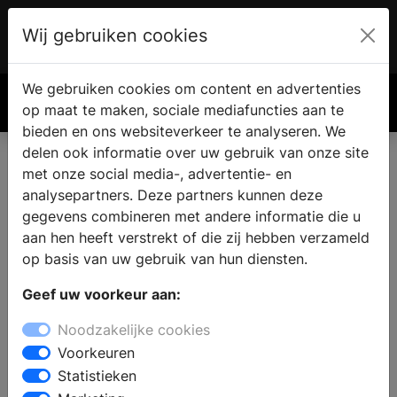
Wij gebruiken cookies
Account
€ 0.00
We gebruiken cookies om content en advertenties
Zoek
op maat te maken, sociale mediafuncties aan te
bieden en ons websiteverkeer te analyseren. We
delen ook informatie over uw gebruik van onze site
met onze social media-, advertentie- en
Badkamer showroom in
analysepartners. Deze partners kunnen deze
Ossenzijl
gegevens combineren met andere informatie die u
aan hen heeft verstrekt of die zij hebben verzameld
op basis van uw gebruik van hun diensten.
Wilt u een badkamer kopen in Ossenzijl? Bij een bezoek
Geef uw voorkeur aan:
aan een sanitair winkel vindt u complete badkamers in
verschillende badkamerstijlen. De deskundige
Noodzakelijke cookies
medewerkers staan klaar om u professioneel advies te
Voorkeuren
geven bij het samenstellen van uw nieuwe badkamer en
Statistieken
u te helpen bij de keuze voor badkamermeubels met