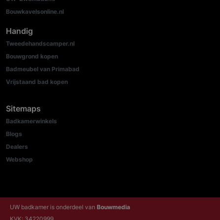
Bouwkavelsonline.nl
Handig
Tweedehandscamper.nl
Bouwgrond kopen
Badmeubel van Primabad
Vrijstaand bad kopen
Sitemaps
Badkamerwinkels
Blogs
Dealers
Webshop
UW badkamer is onderdeel van
Bouwmedia
KVK: 34220999