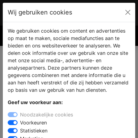
Wij gebruiken cookies
Account
€ 0.00
We gebruiken cookies om content en advertenties
Zoek
op maat te maken, sociale mediafuncties aan te
bieden en ons websiteverkeer te analyseren. We
delen ook informatie over uw gebruik van onze site
met onze social media-, advertentie- en
Badkamer kopen in Noordlaren
analysepartners. Deze partners kunnen deze
gegevens combineren met andere informatie die u
aan hen heeft verstrekt of die zij hebben verzameld
Bent u op zoek naar een nieuwe badkamer en zoekt u
op basis van uw gebruik van hun diensten.
een sanitair winkel in Noordlaren ? In de showroom
van de badkamerwinkel staat een ervaren team klaar
Geef uw voorkeur aan:
om advies te geven. Er staan badkameropstellingen,
Noodzakelijke cookies
die de laatste badkamertrends en een variatie aan
Voorkeuren
badkamerstijlen laten zien.
Statistieken
Stel een complete badkamer samen of kies voor aparte