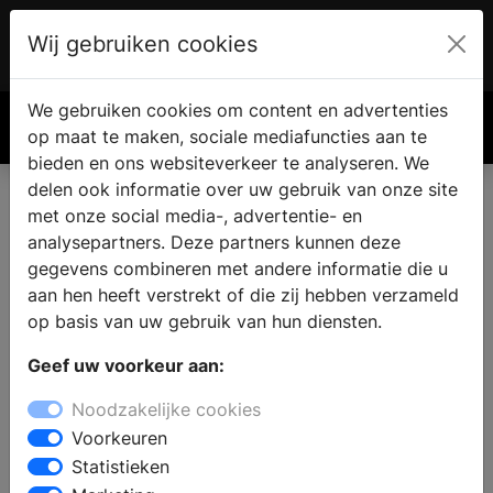
Wij gebruiken cookies
Account
€ 0.00
We gebruiken cookies om content en advertenties
Zoek
op maat te maken, sociale mediafuncties aan te
bieden en ons websiteverkeer te analyseren. We
delen ook informatie over uw gebruik van onze site
met onze social media-, advertentie- en
Complete badkamer kopen in
analysepartners. Deze partners kunnen deze
Mussel
gegevens combineren met andere informatie die u
aan hen heeft verstrekt of die zij hebben verzameld
op basis van uw gebruik van hun diensten.
Zoekt u een badkamer winkel in Mussel? Voor een
Geef uw voorkeur aan:
compleet nieuwe badkamer vindt u inspiratie en
informatie bij de badkamerspecialist. In de showroom
Noodzakelijke cookies
kunt u kiezen uit badkamermeubels in verschillende
Voorkeuren
stijlen: van modern tot landelijk of klassiek. Laat u
Statistieken
informeren over de verschillende mogelijkheden op het