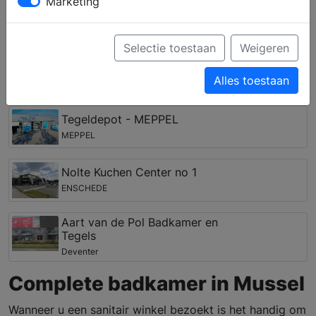
Marketing
gebied van kranen, inloopdouches, baden en
opbergmogelijkheden. Uw specifieke wensen kunnen
door het ervaren team zelfs worden vertaald in een
Selectie toestaan
Weigeren
(3D) ontwerp.
Alles toestaan
Badkamer winkel in de regio Mussel
Tegeldepot - MEPPEL
MEPPEL
Nolte Kuchen Center no 1
ENSCHEDE
Aart van de Pol Badkamer en
Tegels
Deventer
Complete badkamer in Mussel
Wanneer u een sanitair winkel bezoekt is het handig om