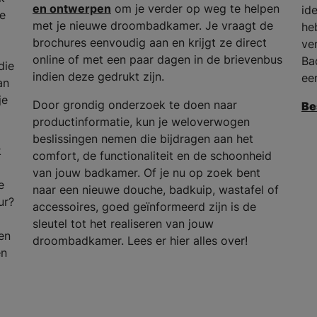
en ontwerpen
om je verder op weg te helpen
id
he
met je nieuwe droombadkamer. Je vraagt de
he
brochures eenvoudig aan en krijgt ze direct
ve
online of met een paar dagen in de brievenbus
Ba
die
indien deze gedrukt zijn.
ee
an
je
Door grondig onderzoek te doen naar
Be
productinformatie, kun je weloverwogen
beslissingen nemen die bijdragen aan het
k
comfort, de functionaliteit en de schoonheid
van jouw badkamer. Of je nu op zoek bent
e
naar een nieuwe douche, badkuip, wastafel of
ur?
accessoires, goed geïnformeerd zijn is de
sleutel tot het realiseren van jouw
en
droombadkamer. Lees er hier alles over!
en