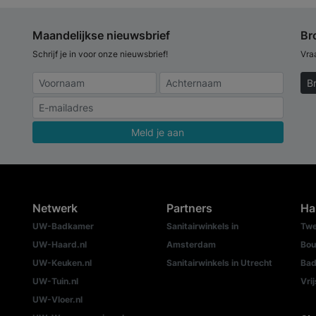
Maandelijkse nieuwsbrief
Br
Schrijf je in voor onze nieuwsbrief!
Vra
B
Meld je aan
Netwerk
Partners
Ha
UW-Badkamer
Sanitairwinkels in
Twe
UW-Haard.nl
Amsterdam
Bou
UW-Keuken.nl
Sanitairwinkels in Utrecht
Bad
UW-Tuin.nl
Vri
UW-Vloer.nl