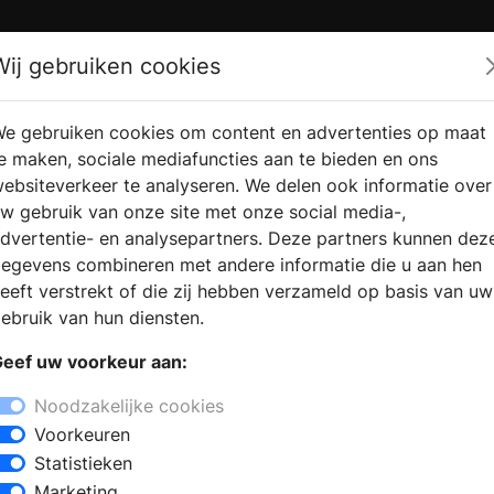
Zoek
Wij gebruiken cookies
e gebruiken cookies om content en advertenties op maat
RMATIE
VERKOOPLOCATIE
WEBSHO
e maken, sociale mediafuncties aan te bieden en ons
RAGEN
VINDEN
ebsiteverkeer te analyseren. We delen ook informatie over
w gebruik van onze site met onze social media-,
dvertentie- en analysepartners. Deze partners kunnen dez
ia Hoop
egevens combineren met andere informatie die u aan hen
+
eeft verstrekt of die zij hebben verzameld op basis van uw
−
ebruik van hun diensten.
air winkel, omdat u de badkamer wilt
eef uw voorkeur aan:
iënteert op een nieuwe badkamer, dan
 en informatie voor het samenstellen
Noodzakelijke cookies
r aan een inloopdouche, een
Voorkeuren
list kan u informeren en adviseren om
Statistieken
winkel kunt u kiezen uit
Marketing