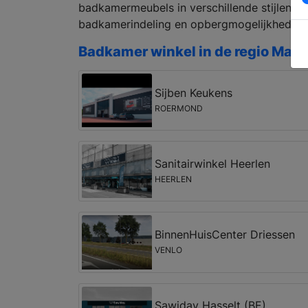
badkamermeubels in verschillende stijlen en
badkamerindeling en opbergmogelijkheden.
Badkamer winkel in de regio Mari
Sijben Keukens
ROERMOND
Sanitairwinkel Heerlen
HEERLEN
BinnenHuisCenter Driessen
VENLO
Sawiday Hasselt (BE)