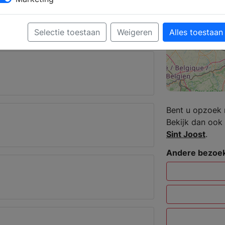
 krijgt u deskundig advies over de
Selectie toestaan
Weigeren
Alles toestaan
a Hoop
Bent u opzoek 
Bekijk dan ook 
Sint Joost
.
Andere bezoek