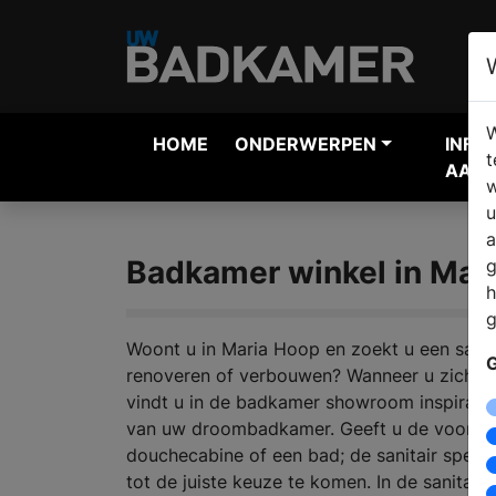
W
HOME
ONDERWERPEN
INFO
t
AANV
w
u
a
Badkamer winkel in Mar
g
h
g
Woont u in Maria Hoop en zoekt u een sanit
G
renoveren of verbouwen? Wanneer u zich or
vindt u in de badkamer showroom inspiratie
van uw droombadkamer. Geeft u de voorkeu
douchecabine of een bad; de sanitair specia
tot de juiste keuze te komen. In de sanitair 