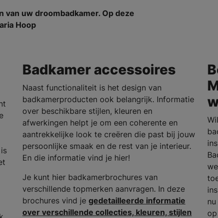
en van uw droombadkamer. Op deze
Maria Hoop
Badkamer accessoires
B
M
Naast functionaliteit is het design van
w
badkamerproducten ook belangrijk. Informatie
nt
over beschikbare stijlen, kleuren en
e
Wi
afwerkingen helpt je om een coherente en
ba
aantrekkelijke look te creëren die past bij jouw
in
persoonlijke smaak en de rest van je interieur.
is
Ba
En die informatie vind je hier!
et
we
Je kunt hier badkamerbrochures van
to
verschillende topmerken aanvragen. In deze
in
brochures vind je
gedetailleerde informatie
nu
over verschillende collecties, kleuren, stijlen
op
k