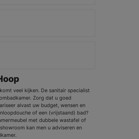
Hoop
omt veel kijken. De sanitair specialist
roombadkamer. Zorg dat u goed
ariseer alvast uw budget, wensen en
inloopdouche of een (vrijstaand) bad?
kamermeubel met dubbele wastafel of
 showroom kan men u adviseren en
dkamer.