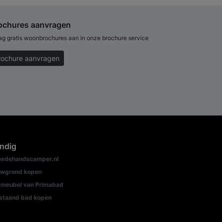
ochures aanvragen
ag gratis woonbrochures aan in onze brochure service
rochure aanvragen
ndig
edehandscamper.nl
wgrond kopen
meubel van Primabad
jstaand bad kopen