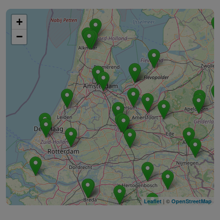
+
−
| ©
Leaflet
OpenStreetMap