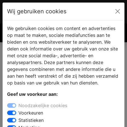
Wij gebruiken cookies
Account
€ 0.00
We gebruiken cookies om content en advertenties
Zoek
op maat te maken, sociale mediafuncties aan te
bieden en ons websiteverkeer te analyseren. We
delen ook informatie over uw gebruik van onze site
met onze social media-, advertentie- en
Badkamer kopen in
analysepartners. Deze partners kunnen deze
Loenersloot
gegevens combineren met andere informatie die u
aan hen heeft verstrekt of die zij hebben verzameld
op basis van uw gebruik van hun diensten.
Bent u op zoek naar een nieuwe badkamer en zoekt u
Geef uw voorkeur aan:
een sanitair winkel in Loenersloot ? In de showroom
van de badkamerwinkel staat een ervaren team klaar
Noodzakelijke cookies
om advies te geven. Er staan badkameropstellingen,
Voorkeuren
die de laatste badkamertrends en een variatie aan
Statistieken
badkamerstijlen laten zien.