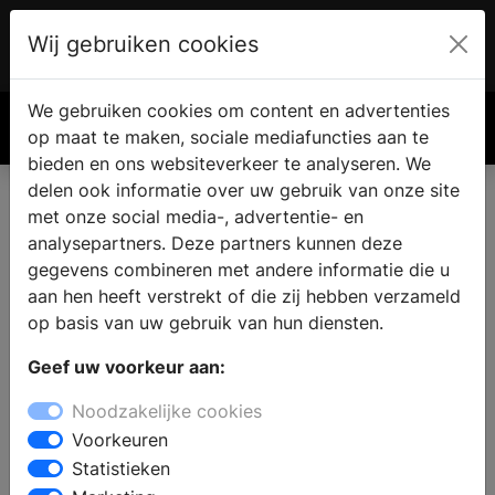
Wij gebruiken cookies
Account
€ 0.00
We gebruiken cookies om content en advertenties
Zoek
op maat te maken, sociale mediafuncties aan te
bieden en ons websiteverkeer te analyseren. We
delen ook informatie over uw gebruik van onze site
met onze social media-, advertentie- en
Badkamer showroom in
analysepartners. Deze partners kunnen deze
Lauwerzijl
gegevens combineren met andere informatie die u
aan hen heeft verstrekt of die zij hebben verzameld
op basis van uw gebruik van hun diensten.
Wilt u een badkamer kopen in Lauwerzijl? Bij een
Geef uw voorkeur aan:
bezoek aan een sanitair winkel vindt u complete
badkamers in verschillende badkamerstijlen. De
Noodzakelijke cookies
deskundige medewerkers staan klaar om u
Voorkeuren
professioneel advies te geven bij het samenstellen van
Statistieken
uw nieuwe badkamer en u te helpen bij de keuze voor