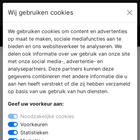
Wij gebruiken cookies
Account
€ 0.00
We gebruiken cookies om content en advertenties
Zoek
op maat te maken, sociale mediafuncties aan te
bieden en ons websiteverkeer te analyseren. We
delen ook informatie over uw gebruik van onze site
met onze social media-, advertentie- en
Complete badkamer kopen in
analysepartners. Deze partners kunnen deze
Kalenberg
gegevens combineren met andere informatie die u
aan hen heeft verstrekt of die zij hebben verzameld
op basis van uw gebruik van hun diensten.
Zoekt u een badkamer winkel in Kalenberg? Voor een
Geef uw voorkeur aan:
compleet nieuwe badkamer vindt u inspiratie en
informatie bij de badkamerspecialist. In de showroom
Noodzakelijke cookies
kunt u kiezen uit badkamermeubels in verschillende
Voorkeuren
stijlen: van modern tot landelijk of klassiek. Laat u
Statistieken
informeren over de verschillende mogelijkheden op het