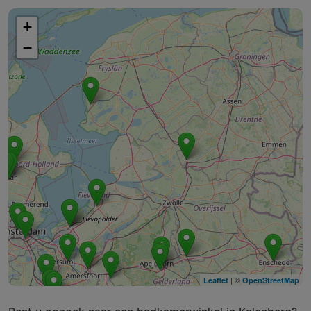
+
−
| ©
Leaflet
OpenStreetMap