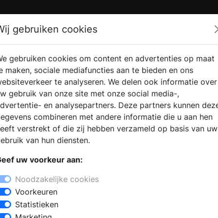
Zoek
Wij gebruiken cookies
e gebruiken cookies om content en advertenties op maat
RMATIE
VERKOOPLOCATIE
WEBSHO
e maken, sociale mediafuncties aan te bieden en ons
RAGEN
VINDEN
ebsiteverkeer te analyseren. We delen ook informatie over
w gebruik van onze site met onze social media-,
dvertentie- en analysepartners. Deze partners kunnen dez
er
egevens combineren met andere informatie die u aan hen
+
eeft verstrekt of die zij hebben verzameld op basis van uw
−
ebruik van hun diensten.
 zoekt u een sanitair winkel in Ingber
eef uw voorkeur aan:
taat een ervaren team klaar om advies
ie de laatste badkamertrends en een
Noodzakelijke cookies
Voorkeuren
Statistieken
voor aparte onderdelen zoals een
Marketing