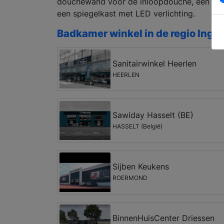
douchewand voor de inloopdouche, een ni
een spiegelkast met LED verlichting.
Badkamer winkel in de regio Ingb
Sanitairwinkel Heerlen
HEERLEN
Sawiday Hasselt (BE)
HASSELT (België)
Sijben Keukens
ROERMOND
BinnenHuisCenter Driessen