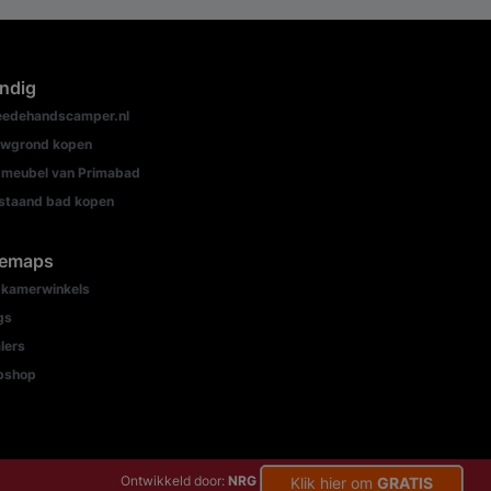
ndig
edehandscamper.nl
wgrond kopen
meubel van Primabad
jstaand bad kopen
temaps
kamerwinkels
gs
lers
bshop
Ontwikkeld door:
NRG Internetdiensten
Klik hier om
GRATIS