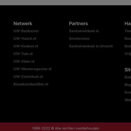
Netwerk
Partners
Ha
UW-Badkamer
Sanitairwinkels in
Twe
UW-Haard.nl
Amsterdam
Bou
UW-Keuken.nl
Sanitairwinkels in Utrecht
Bad
UW-Tuin.nl
Vri
UW-Vloer.nl
UW-Woonmagazine.nl
Si
UW-Zwembad.nl
Bad
Bouwkavelsonline.nl
Blo
Dea
We
1999-2022 © Alle rechten voorbehouden