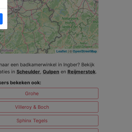
| ©
Leaflet
OpenStreetMap
naar een badkamerwinkel in Ingber? Bekijk
aties in
Scheulder
,
Gulpen
en
Reijmerstok
.
ers bekeken ook:
Grohe
Villeroy & Boch
Sphinx Tegels