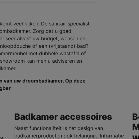
omt veel kijken. De sanitair specialist
roombadkamer. Zorg dat u goed
ariseer alvast uw budget, wensen en
inloopdouche of een (vrijstaand) bad?
kamermeubel met dubbele wastafel of
 showroom kan men u adviseren en
dkamer.
en van uw droombadkamer. Op deze
ngber
Badkamer accessoires
B
M
Naast functionaliteit is het design van
w
badkamerproducten ook belangrijk. Informatie
nt