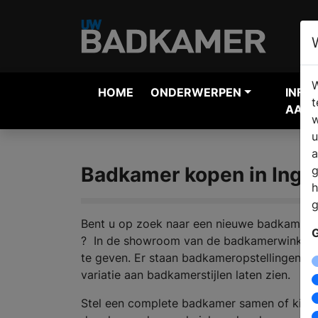
W
HOME
ONDERWERPEN
INFO
t
AANV
w
u
a
Badkamer kopen in Ingb
g
h
g
Bent u op zoek naar een nieuwe badkamer en
G
? In de showroom van de badkamerwinkel s
te geven. Er staan badkameropstellingen, d
variatie aan badkamerstijlen laten zien.
Stel een complete badkamer samen of kies 