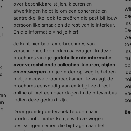
over beschikbare stijlen, kleuren en
e
Wi
afwerkingen helpt je om een coherente en
ba
aantrekkelijke look te creëren die past bij jouw
in
persoonlijke smaak en de rest van je interieur.
is
Ba
En die informatie vind je hier!
et
we
Je kunt hier badkamerbrochures van
to
verschillende topmerken aanvragen. In deze
in
brochures vind je
gedetailleerde informatie
nu
over verschillende collecties, kleuren, stijlen
op
k
en ontwerpen
om je verder op weg te helpen
id
he
met je nieuwe droombadkamer. Je vraagt de
he
brochures eenvoudig aan en krijgt ze direct
ve
online of met een paar dagen in de brievenbus
Ba
die
indien deze gedrukt zijn.
ee
an
je
Door grondig onderzoek te doen naar
Be
productinformatie, kun je weloverwogen
beslissingen nemen die bijdragen aan het
k