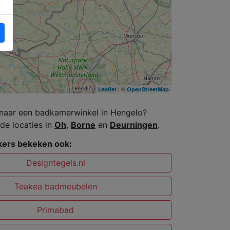
| ©
Leaflet
OpenStreetMap
naar een badkamerwinkel in Hengelo?
de locaties in
Oh
,
Borne
en
Deurningen
.
ers bekeken ook:
Designtegels.nl
Teakea badmeubelen
Primabad