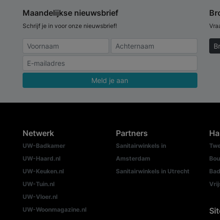
Maandelijkse nieuwsbrief
Br
Schrijf je in voor onze nieuwsbrief!
Vra
B
Meld je aan
Netwerk
Partners
Ha
UW-Badkamer
Sanitairwinkels in
Twe
UW-Haard.nl
Amsterdam
Bou
UW-Keuken.nl
Sanitairwinkels in Utrecht
Bad
UW-Tuin.nl
Vri
UW-Vloer.nl
UW-Woonmagazine.nl
Si