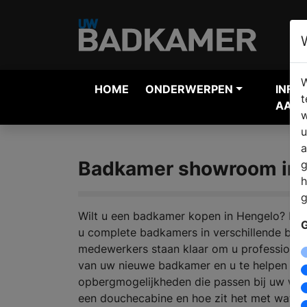
W
HOME
ONDERWERPEN
INFO
t
AANV
w
u
a
Badkamer showroom in 
g
h
g
Wilt u een badkamer kopen in Hengelo? Bij 
G
u complete badkamers in verschillende bad
medewerkers staan klaar om u professioneel
van uw nieuwe badkamer en u te helpen bi
opbergmogelijkheden die passen bij uw wen
een douchecabine en hoe zit het met wate