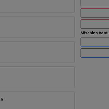
Mischien bent
eld