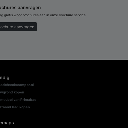
ochures aanvragen
ag gratis woonbrochures aan in onze brochure service
rochure aanvragen
ndig
edehandscamper.nl
wgrond kopen
meubel van Primabad
jstaand bad kopen
temaps