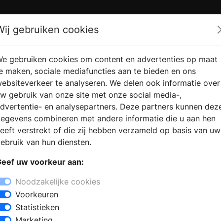
Zoek
Wij gebruiken cookies
e gebruiken cookies om content en advertenties op maat
RMATIE
VERKOOPLOCATIE
WEBSHO
e maken, sociale mediafuncties aan te bieden en ons
RAGEN
VINDEN
ebsiteverkeer te analyseren. We delen ook informatie over
w gebruik van onze site met onze social media-,
dvertentie- en analysepartners. Deze partners kunnen dez
Hengelo
egevens combineren met andere informatie die u aan hen
+
eeft verstrekt of die zij hebben verzameld op basis van uw
−
ebruik van hun diensten.
een bezoek aan een sanitair winkel vindt
eef uw voorkeur aan:
kamerstijlen. De deskundige
 advies te geven bij het samenstellen
Noodzakelijke cookies
j de keuze voor badkamermeubels met
Voorkeuren
sen. Kiest u voor een inloopdouche of
Statistieken
rbesparende kranen en douches? Met
Marketing