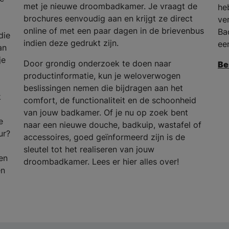
met je nieuwe droombadkamer. Je vraagt de
he
brochures eenvoudig aan en krijgt ze direct
ve
online of met een paar dagen in de brievenbus
Ba
die
indien deze gedrukt zijn.
ee
an
je
Door grondig onderzoek te doen naar
Be
productinformatie, kun je weloverwogen
beslissingen nemen die bijdragen aan het
k
comfort, de functionaliteit en de schoonheid
van jouw badkamer. Of je nu op zoek bent
e
naar een nieuwe douche, badkuip, wastafel of
ur?
accessoires, goed geïnformeerd zijn is de
sleutel tot het realiseren van jouw
en
droombadkamer. Lees er hier alles over!
en