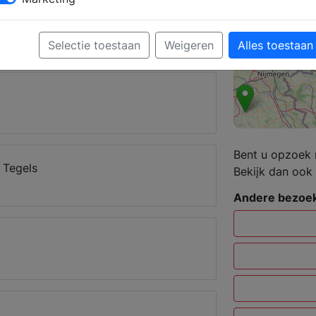
erker kunt u een complete badkamer
dget.
Selectie toestaan
Weigeren
Alles toestaan
elo
Bent u opzoek 
 Tegels
Bekijk dan ook 
Andere bezoek