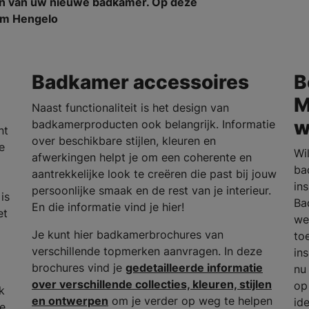
en van uw nieuwe badkamer. Op deze
n om Hengelo
Badkamer accessoires
B
M
Naast functionaliteit is het design van
w
badkamerproducten ook belangrijk. Informatie
nt
over beschikbare stijlen, kleuren en
e
Wi
afwerkingen helpt je om een coherente en
ba
aantrekkelijke look te creëren die past bij jouw
in
persoonlijke smaak en de rest van je interieur.
is
Ba
En die informatie vind je hier!
et
we
Je kunt hier badkamerbrochures van
to
verschillende topmerken aanvragen. In deze
in
brochures vind je
gedetailleerde informatie
nu
over verschillende collecties, kleuren, stijlen
op
k
en ontwerpen
om je verder op weg te helpen
id
he