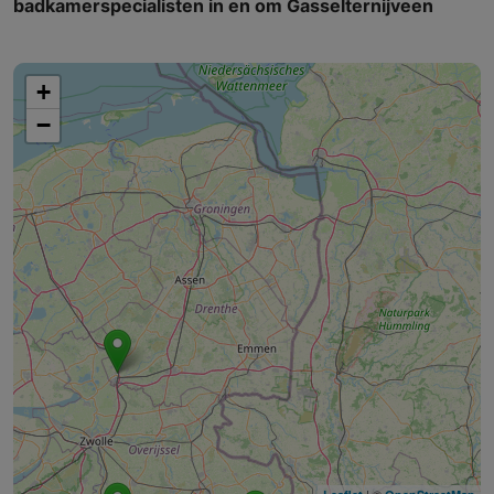
badkamerspecialisten in en om Gasselternijveen
+
−
| ©