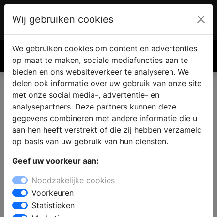
Wij gebruiken cookies
Account
€ 0.00
We gebruiken cookies om content en advertenties
Zoek
op maat te maken, sociale mediafuncties aan te
bieden en ons websiteverkeer te analyseren. We
delen ook informatie over uw gebruik van onze site
met onze social media-, advertentie- en
Badkamer kopen in
analysepartners. Deze partners kunnen deze
Gasselternijveen
gegevens combineren met andere informatie die u
aan hen heeft verstrekt of die zij hebben verzameld
op basis van uw gebruik van hun diensten.
Bent u op zoek naar een nieuwe badkamer en zoekt u
Geef uw voorkeur aan:
een sanitair winkel in Gasselternijveen ? In de
showroom van de badkamerwinkel staat een ervaren
Noodzakelijke cookies
team klaar om advies te geven. Er staan
Voorkeuren
badkameropstellingen, die de laatste badkamertrends
Statistieken
en een variatie aan badkamerstijlen laten zien.