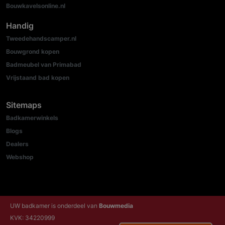
Bouwkavelsonline.nl
Handig
Tweedehandscamper.nl
Bouwgrond kopen
Badmeubel van Primabad
Vrijstaand bad kopen
Sitemaps
Badkamerwinkels
Blogs
Dealers
Webshop
UW badkamer is onderdeel van
Bouwmedia
KVK: 34220999