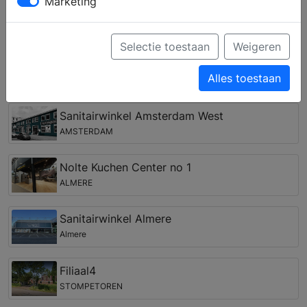
Marketing
droombadkamer? Door middel van persoonlijk advies
van een ervaren medewerker kunt u een complete
badkamer samenstellen, die past bij uw woonstijl,
Selectie toestaan
Weigeren
wensen en budget.
Alles toestaan
Badkamer winkel in de regio Edam
Sanitairwinkel Amsterdam West
AMSTERDAM
Nolte Kuchen Center no 1
ALMERE
Sanitairwinkel Almere
Almere
Filiaal4
STOMPETOREN