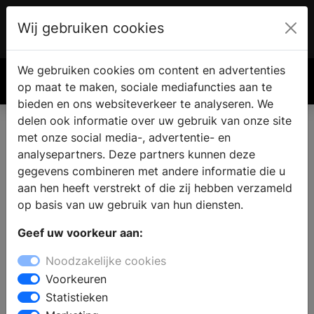
Wij gebruiken cookies
Account
€ 0.00
We gebruiken cookies om content en advertenties
Zoek
op maat te maken, sociale mediafuncties aan te
bieden en ons websiteverkeer te analyseren. We
delen ook informatie over uw gebruik van onze site
met onze social media-, advertentie- en
Vind een nieuwe badkamer in
analysepartners. Deze partners kunnen deze
Edam
gegevens combineren met andere informatie die u
aan hen heeft verstrekt of die zij hebben verzameld
op basis van uw gebruik van hun diensten.
Waar vindt u een badkamer showroom in Edam?
Geef uw voorkeur aan:
Wanneer u de badkamer gaat verbouwen vindt u in de
sanitair winkel alle informatie en inspiratie voor een
Noodzakelijke cookies
nieuwe badkamer. Welke badkamerstijl past bij u en
Voorkeuren
wat zijn de laatste badkamertrends en noviteiten? Wat
Statistieken
is de beste indeling en inrichting van uw