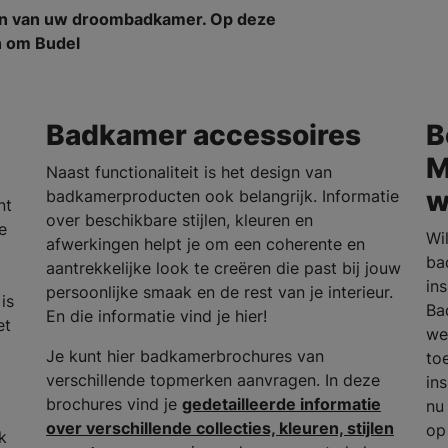
en van uw droombadkamer. Op deze
en om Budel
Badkamer accessoires
B
M
Naast functionaliteit is het design van
w
badkamerproducten ook belangrijk. Informatie
nt
over beschikbare stijlen, kleuren en
e
Wi
afwerkingen helpt je om een coherente en
ba
aantrekkelijke look te creëren die past bij jouw
in
persoonlijke smaak en de rest van je interieur.
is
Ba
En die informatie vind je hier!
et
we
Je kunt hier badkamerbrochures van
to
verschillende topmerken aanvragen. In deze
in
brochures vind je
gedetailleerde informatie
nu
over verschillende collecties, kleuren, stijlen
op
k