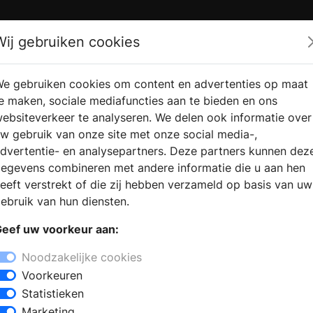
Zoek
Wij gebruiken cookies
e gebruiken cookies om content en advertenties op maat
RMATIE
VERKOOPLOCATIE
WEBSHO
e maken, sociale mediafuncties aan te bieden en ons
RAGEN
VINDEN
ebsiteverkeer te analyseren. We delen ook informatie over
w gebruik van onze site met onze social media-,
dvertentie- en analysepartners. Deze partners kunnen dez
l
egevens combineren met andere informatie die u aan hen
+
eeft verstrekt of die zij hebben verzameld op basis van uw
−
ebruik van hun diensten.
 zoekt u een sanitair winkel in Budel
eef uw voorkeur aan:
taat een ervaren team klaar om advies
ie de laatste badkamertrends en een
Noodzakelijke cookies
Voorkeuren
Statistieken
voor aparte onderdelen zoals een
Marketing