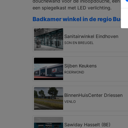
douchewand voor de inloopdouche, een ni
een spiegelkast met LED verlichting.
Badkamer winkel in de regio Bude
Sanitairwinkel Eindhoven
SON EN BREUGEL
Sijben Keukens
ROERMOND
BinnenHuisCenter Driessen
VENLO
Sawiday Hasselt (BE)