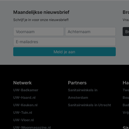
Maandelijkse nieuwsbrief
Br
Schrijf je in voor onze nieuwsbrief!
Vra
B
Meld je aan
Netwerk
Partners
Ha
UW-Badkamer
Sanitairwinkels in
Twe
UW-Haard.nl
Amsterdam
Bou
UW-Keuken.nl
Sanitairwinkels in Utrecht
Bad
UW-Tuin.nl
Vri
UW-Vloer.nl
UW-Woonmagazine.nl
Si