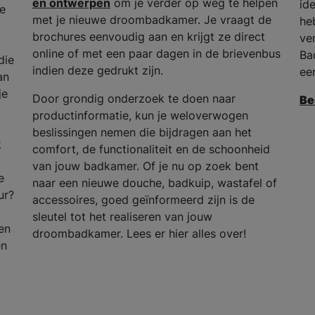
en ontwerpen
om je verder op weg te helpen
id
he
met je nieuwe droombadkamer. Je vraagt de
he
brochures eenvoudig aan en krijgt ze direct
ve
online of met een paar dagen in de brievenbus
Ba
die
indien deze gedrukt zijn.
ee
an
je
Door grondig onderzoek te doen naar
Be
productinformatie, kun je weloverwogen
beslissingen nemen die bijdragen aan het
k
comfort, de functionaliteit en de schoonheid
van jouw badkamer. Of je nu op zoek bent
e
naar een nieuwe douche, badkuip, wastafel of
ur?
accessoires, goed geïnformeerd zijn is de
sleutel tot het realiseren van jouw
en
droombadkamer. Lees er hier alles over!
en