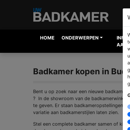
W
HOME
ONDERWERPEN
INFO
t
AANV
w
u
a
Badkamer kopen in Bude
g
h
g
Bent u op zoek naar een nieuwe badkamer en
G
? In de showroom van de badkamerwinkel s
te geven. Er staan badkameropstellingen, d
variatie aan badkamerstijlen laten zien.
Stel een complete badkamer samen of kies 