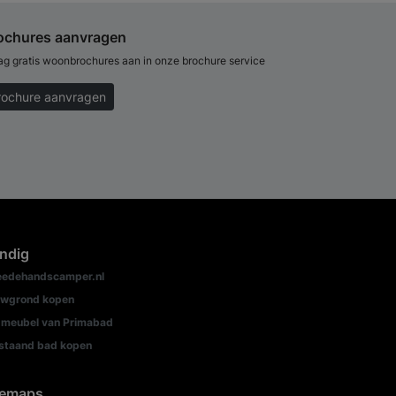
ochures aanvragen
ag gratis woonbrochures aan in onze brochure service
rochure aanvragen
ndig
edehandscamper.nl
wgrond kopen
meubel van Primabad
jstaand bad kopen
temaps