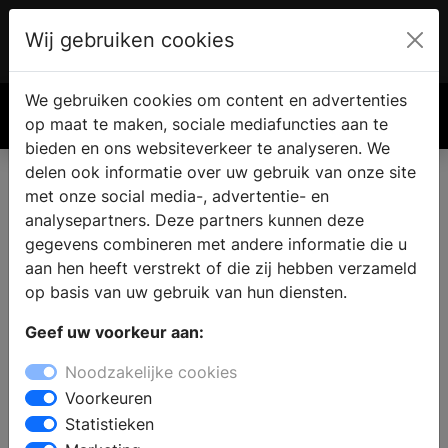
Wij gebruiken cookies
Account
€ 0.00
We gebruiken cookies om content en advertenties
Zoek
op maat te maken, sociale mediafuncties aan te
bieden en ons websiteverkeer te analyseren. We
delen ook informatie over uw gebruik van onze site
met onze social media-, advertentie- en
Complete badkamer kopen in
analysepartners. Deze partners kunnen deze
Bergharen
gegevens combineren met andere informatie die u
aan hen heeft verstrekt of die zij hebben verzameld
op basis van uw gebruik van hun diensten.
Zoekt u een badkamer winkel in Bergharen? Voor een
Geef uw voorkeur aan:
compleet nieuwe badkamer vindt u inspiratie en
informatie bij de badkamerspecialist. In de showroom
Noodzakelijke cookies
kunt u kiezen uit badkamermeubels in verschillende
Voorkeuren
stijlen: van modern tot landelijk of klassiek. Laat u
Statistieken
informeren over de verschillende mogelijkheden op het