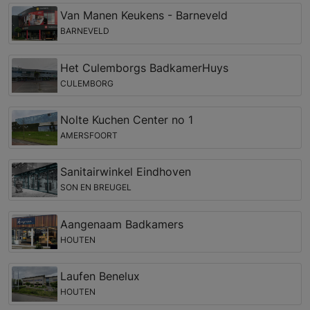
Van Manen Keukens - Barneveld
BARNEVELD
Het Culemborgs BadkamerHuys
CULEMBORG
Nolte Kuchen Center no 1
AMERSFOORT
Sanitairwinkel Eindhoven
SON EN BREUGEL
Aangenaam Badkamers
HOUTEN
Laufen Benelux
HOUTEN