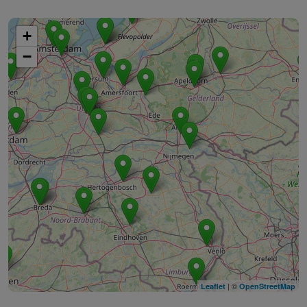
+
−
| ©
Leaflet
OpenStreetMap