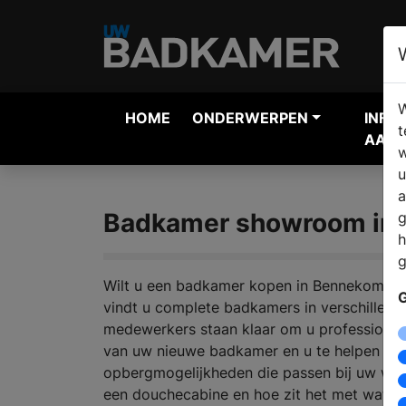
W
HOME
ONDERWERPEN
INFO
t
AANV
w
u
a
Badkamer showroom in
g
h
g
Wilt u een badkamer kopen in Bennekom? Bij
G
vindt u complete badkamers in verschillend
medewerkers staan klaar om u professioneel
van uw nieuwe badkamer en u te helpen bi
opbergmogelijkheden die passen bij uw wen
een douchecabine en hoe zit het met wate