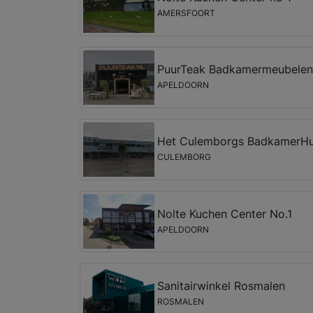
AMERSFOORT
PuurTeak Badkamermeubelen
APELDOORN
Het Culemborgs BadkamerH
CULEMBORG
Nolte Kuchen Center No.1
APELDOORN
Sanitairwinkel Rosmalen
ROSMALEN