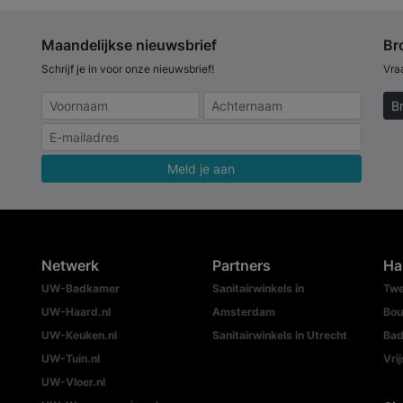
Maandelijkse nieuwsbrief
Br
Schrijf je in voor onze nieuwsbrief!
Vra
B
Meld je aan
Netwerk
Partners
Ha
UW-Badkamer
Sanitairwinkels in
Twe
UW-Haard.nl
Amsterdam
Bou
UW-Keuken.nl
Sanitairwinkels in Utrecht
Bad
UW-Tuin.nl
Vri
UW-Vloer.nl