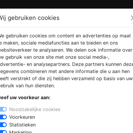
Zoek
Wij gebruiken cookies
e gebruiken cookies om content en advertenties op maat
RMATIE
VERKOOPLOCATIE
WEBSHO
e maken, sociale mediafuncties aan te bieden en ons
RAGEN
VINDEN
ebsiteverkeer te analyseren. We delen ook informatie over
w gebruik van onze site met onze social media-,
dvertentie- en analysepartners. Deze partners kunnen dez
 Bennekom
egevens combineren met andere informatie die u aan hen
+
eeft verstrekt of die zij hebben verzameld op basis van uw
−
ebruik van hun diensten.
 een bezoek aan een sanitair winkel
eef uw voorkeur aan:
e badkamerstijlen. De deskundige
 advies te geven bij het samenstellen
Noodzakelijke cookies
j de keuze voor badkamermeubels met
Voorkeuren
sen. Kiest u voor een inloopdouche of
Statistieken
rbesparende kranen en douches? Met
Marketing