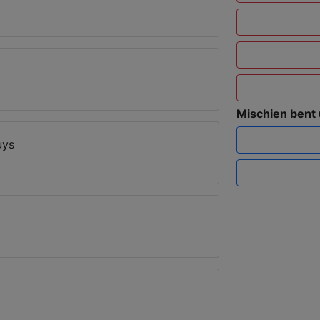
Mischien bent
uys