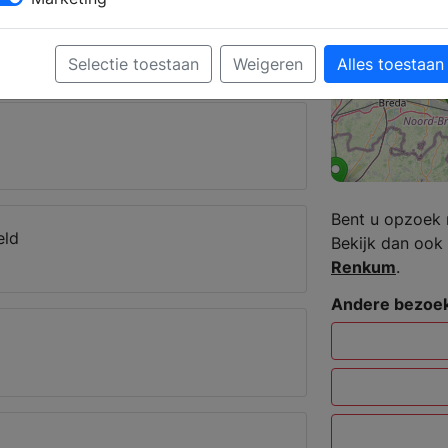
erker kunt u een complete badkamer
dget.
Selectie toestaan
Weigeren
Alles toestaan
nekom
Bent u opzoek
eld
Bekijk dan ook 
Renkum
.
Andere bezoek