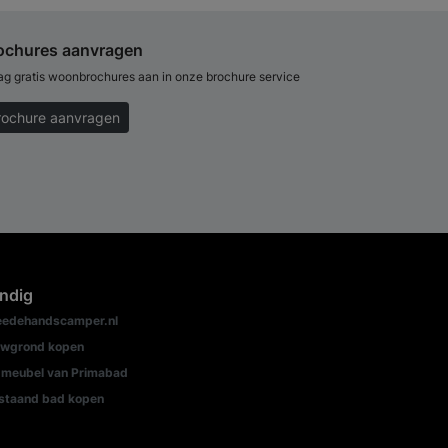
ochures aanvragen
ag gratis woonbrochures aan in onze brochure service
rochure aanvragen
ndig
edehandscamper.nl
wgrond kopen
meubel van Primabad
jstaand bad kopen