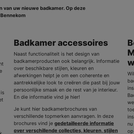
en van uw nieuwe badkamer. Op deze
om Bennekom
Badkamer accessoires
B
M
Naast functionaliteit is het design van
w
badkamerproducten ook belangrijk. Informatie
nt
over beschikbare stijlen, kleuren en
e
Wi
afwerkingen helpt je om een coherente en
ba
aantrekkelijke look te creëren die past bij jouw
in
persoonlijke smaak en de rest van je interieur.
is
Ba
En die informatie vind je hier!
et
we
Je kunt hier badkamerbrochures van
to
verschillende topmerken aanvragen. In deze
in
brochures vind je
gedetailleerde informatie
nu
over verschillende collecties, kleuren, stijlen
op
k