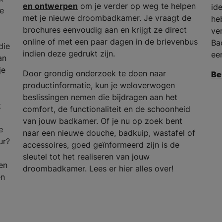
en ontwerpen
om je verder op weg te helpen
id
he
met je nieuwe droombadkamer. Je vraagt de
he
brochures eenvoudig aan en krijgt ze direct
ve
online of met een paar dagen in de brievenbus
Ba
die
indien deze gedrukt zijn.
ee
an
je
Door grondig onderzoek te doen naar
Be
productinformatie, kun je weloverwogen
beslissingen nemen die bijdragen aan het
k
comfort, de functionaliteit en de schoonheid
van jouw badkamer. Of je nu op zoek bent
e
naar een nieuwe douche, badkuip, wastafel of
ur?
accessoires, goed geïnformeerd zijn is de
sleutel tot het realiseren van jouw
en
droombadkamer. Lees er hier alles over!
en