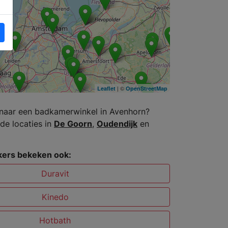
| ©
Leaflet
OpenStreetMap
naar een badkamerwinkel in Avenhorn?
de locaties in
De Goorn
,
Oudendijk
en
ers bekeken ook:
Duravit
Kinedo
Hotbath