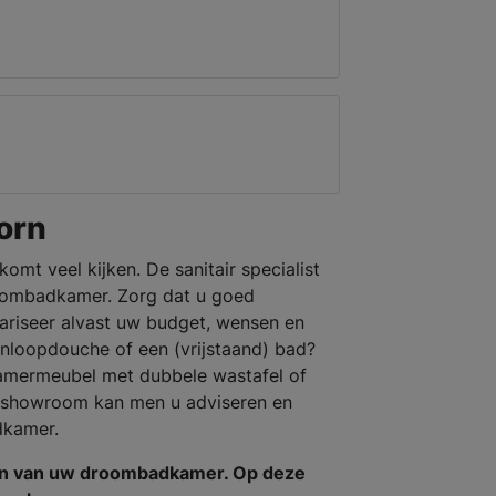
orn
omt veel kijken. De sanitair specialist
roombadkamer. Zorg dat u goed
ariseer alvast uw budget, wensen en
inloopdouche of een (vrijstaand) bad?
kamermeubel met dubbele wastafel of
 showroom kan men u adviseren en
dkamer.
en van uw droombadkamer. Op deze