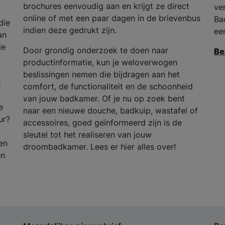
brochures eenvoudig aan en krijgt ze direct
ve
online of met een paar dagen in de brievenbus
Ba
die
indien deze gedrukt zijn.
ee
an
je
Door grondig onderzoek te doen naar
Be
productinformatie, kun je weloverwogen
beslissingen nemen die bijdragen aan het
k
comfort, de functionaliteit en de schoonheid
van jouw badkamer. Of je nu op zoek bent
e
naar een nieuwe douche, badkuip, wastafel of
ur?
accessoires, goed geïnformeerd zijn is de
sleutel tot het realiseren van jouw
en
droombadkamer. Lees er hier alles over!
en