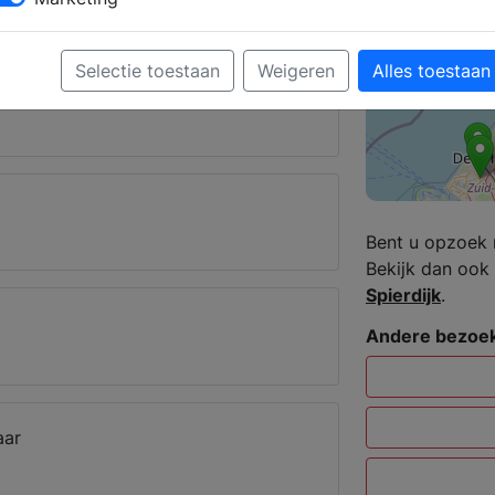
nhorn
Selectie toestaan
Weigeren
Alles toestaan
Bent u opzoek 
Bekijk dan ook 
Spierdijk
.
Andere bezoek
aar