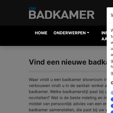
W
HOME
ONDERWERPEN
INFO
t
AANV
w
u
a
Vind een nieuwe badkam
g
h
g
Waar vindt u een badkamer showroom in A
G
verbouwen vindt u in de sanitair winkel alle
badkamer. Welke badkamerstijl past bij u e
noviteiten? Wat is de beste indeling en in
middel van persoonlijk advies van een erv
badkamer samenstellen, die past bij uw woo