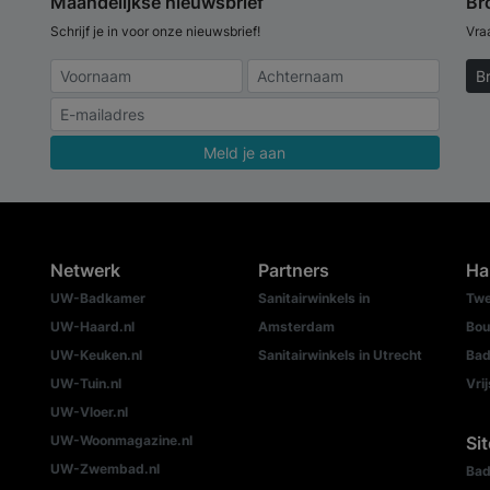
Maandelijkse nieuwsbrief
Br
Schrijf je in voor onze nieuwsbrief!
Vra
B
Meld je aan
Netwerk
Partners
Ha
UW-Badkamer
Sanitairwinkels in
Twe
UW-Haard.nl
Amsterdam
Bou
UW-Keuken.nl
Sanitairwinkels in Utrecht
Bad
UW-Tuin.nl
Vri
UW-Vloer.nl
UW-Woonmagazine.nl
Si
UW-Zwembad.nl
Bad