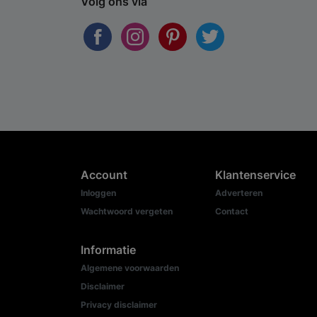
Volg ons via
Account
Klantenservice
Inloggen
Adverteren
Wachtwoord vergeten
Contact
Informatie
Algemene voorwaarden
Disclaimer
Privacy disclaimer