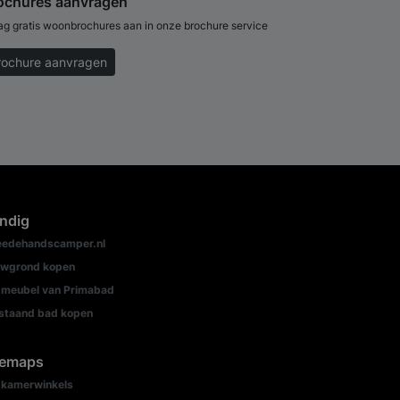
ochures aanvragen
ag gratis woonbrochures aan in onze brochure service
rochure aanvragen
ndig
edehandscamper.nl
wgrond kopen
meubel van Primabad
jstaand bad kopen
temaps
kamerwinkels