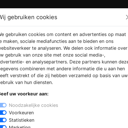
Zoek
Wij gebruiken cookies
e gebruiken cookies om content en advertenties op maat
RMATIE
VERKOOPLOCATIE
WEBSHO
e maken, sociale mediafuncties aan te bieden en ons
RAGEN
VINDEN
ebsiteverkeer te analyseren. We delen ook informatie over
w gebruik van onze site met onze social media-,
dvertentie- en analysepartners. Deze partners kunnen dez
er in Avenhorn
egevens combineren met andere informatie die u aan hen
+
eeft verstrekt of die zij hebben verzameld op basis van uw
−
ebruik van hun diensten.
venhorn? Wanneer u de badkamer gaat
eef uw voorkeur aan:
 informatie en inspiratie voor een nieuwe
n wat zijn de laatste badkamertrends en
Noodzakelijke cookies
richting van uw droombadkamer? Door
Voorkeuren
aren medewerker kunt u een complete
Statistieken
nstijl, wensen en budget.
Marketing