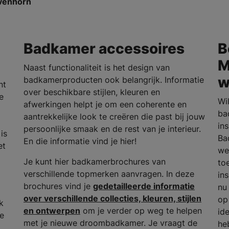
 Avenhorn
Badkamer accessoires
B
M
Naast functionaliteit is het design van
w
badkamerproducten ook belangrijk. Informatie
nt
over beschikbare stijlen, kleuren en
e
Wi
afwerkingen helpt je om een coherente en
ba
aantrekkelijke look te creëren die past bij jouw
in
persoonlijke smaak en de rest van je interieur.
is
Ba
En die informatie vind je hier!
et
we
Je kunt hier badkamerbrochures van
to
verschillende topmerken aanvragen. In deze
in
brochures vind je
gedetailleerde informatie
nu
over verschillende collecties, kleuren, stijlen
op
k
en ontwerpen
om je verder op weg te helpen
id
he
met je nieuwe droombadkamer. Je vraagt de
he