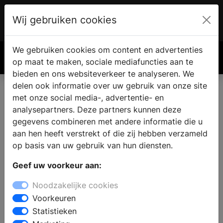
Wij gebruiken cookies
Account
€ 0.00
We gebruiken cookies om content en advertenties
Zoek
op maat te maken, sociale mediafuncties aan te
bieden en ons websiteverkeer te analyseren. We
delen ook informatie over uw gebruik van onze site
met onze social media-, advertentie- en
Badkamer showroom in Asch
analysepartners. Deze partners kunnen deze
gegevens combineren met andere informatie die u
aan hen heeft verstrekt of die zij hebben verzameld
Wilt u een badkamer kopen in Asch? Bij een bezoek aan
op basis van uw gebruik van hun diensten.
een sanitair winkel vindt u complete badkamers in
verschillende badkamerstijlen. De deskundige
Geef uw voorkeur aan:
medewerkers staan klaar om u professioneel advies te
Noodzakelijke cookies
geven bij het samenstellen van uw nieuwe badkamer en
Voorkeuren
u te helpen bij de keuze voor badkamermeubels met
Statistieken
opbergmogelijkheden die passen bij uw wensen. Kiest u