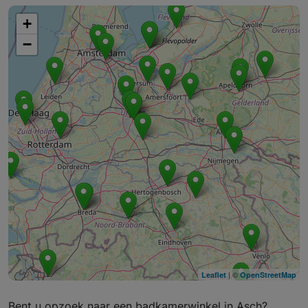
+
−
| ©
Leaflet
OpenStreetMap
Bent u opzoek naar een badkamerwinkel in Asch?