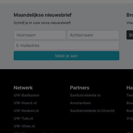
Maandelijkse nieuwsbrief
Br
Schrijf je in voor onze nieuwsbrief!
Vra
B
Meld je aan
Netwerk
Partners
Ha
UW-Badkamer
Sanitairwinkels in
Twe
UW-Haard.nl
Amsterdam
Bou
UW-Keuken.nl
Sanitairwinkels in Utrecht
Bad
UW-Tuin.nl
Vri
UW-Vloer.nl