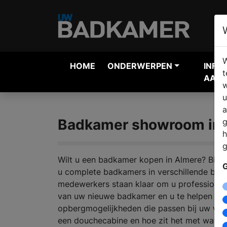
W
HOME
ONDERWERPEN
INFO
t
AANV
w
u
a
Badkamer showroom in 
g
h
g
Wilt u een badkamer kopen in Almere? Bij ee
G
u complete badkamers in verschillende bad
medewerkers staan klaar om u professioneel
van uw nieuwe badkamer en u te helpen bi
opbergmogelijkheden die passen bij uw wen
een douchecabine en hoe zit het met wate