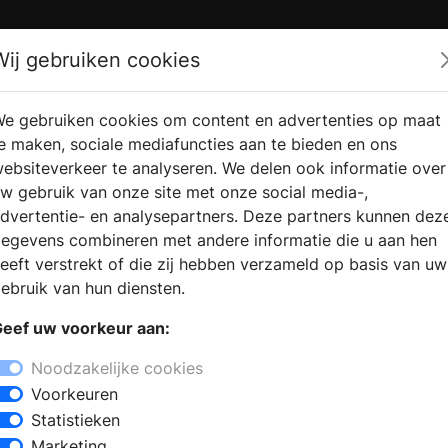
Zoek
Wij gebruiken cookies
e gebruiken cookies om content en advertenties op maat
RMATIE
VERKOOPLOCATIE
WEBSHO
e maken, sociale mediafuncties aan te bieden en ons
RAGEN
VINDEN
ebsiteverkeer te analyseren. We delen ook informatie over
w gebruik van onze site met onze social media-,
dvertentie- en analysepartners. Deze partners kunnen dez
Almere
egevens combineren met andere informatie die u aan hen
+
eeft verstrekt of die zij hebben verzameld op basis van uw
−
ebruik van hun diensten.
n bezoek aan een sanitair winkel vindt
eef uw voorkeur aan:
kamerstijlen. De deskundige
 advies te geven bij het samenstellen
Noodzakelijke cookies
j de keuze voor badkamermeubels met
Voorkeuren
sen. Kiest u voor een inloopdouche of
Statistieken
rbesparende kranen en douches? Met
Marketing