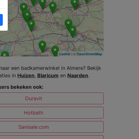
| ©
Leaflet
OpenStreetMap
naar een badkamerwinkel in Almere? Bekijk
aties in
Huizen
,
Blaricum
en
Naarden
.
ers bekeken ook:
Duravit
Hotbath
Sanisale.com