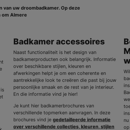
en van uw droombadkamer. Op deze
en om Almere
Badkamer accessoires
B
M
Naast functionaliteit is het design van
w
badkamerproducten ook belangrijk. Informatie
nt
over beschikbare stijlen, kleuren en
e
Wi
afwerkingen helpt je om een coherente en
ba
aantrekkelijke look te creëren die past bij jouw
in
persoonlijke smaak en de rest van je interieur.
is
Ba
En die informatie vind je hier!
et
we
Je kunt hier badkamerbrochures van
to
verschillende topmerken aanvragen. In deze
in
brochures vind je
gedetailleerde informatie
nu
over verschillende collecties, kleuren, stijlen
op
k