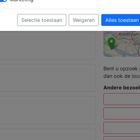
erker kunt u een complete badkamer
dget.
Selectie toestaan
Weigeren
Alles toestaan
re
Bent u opzoek 
dan ook de loc
Andere bezoek