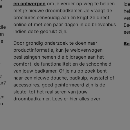
en ontwerpen
om je verder op weg te helpen
id
he
met je nieuwe droombadkamer. Je vraagt de
he
brochures eenvoudig aan en krijgt ze direct
ve
online of met een paar dagen in de brievenbus
Ba
die
indien deze gedrukt zijn.
ee
an
je
Door grondig onderzoek te doen naar
Be
productinformatie, kun je weloverwogen
beslissingen nemen die bijdragen aan het
k
comfort, de functionaliteit en de schoonheid
van jouw badkamer. Of je nu op zoek bent
e
naar een nieuwe douche, badkuip, wastafel of
ur?
accessoires, goed geïnformeerd zijn is de
sleutel tot het realiseren van jouw
en
droombadkamer. Lees er hier alles over!
en