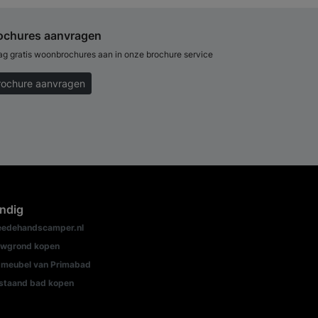
ochures aanvragen
ag gratis woonbrochures aan in onze brochure service
rochure aanvragen
ndig
edehandscamper.nl
wgrond kopen
meubel van Primabad
jstaand bad kopen