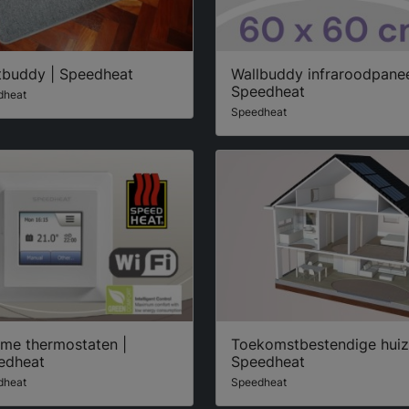
tbuddy | Speedheat
Wallbuddy infraroodpanee
Speedheat
dheat
Speedheat
mme thermostaten |
Toekomstbestendige huiz
edheat
Speedheat
dheat
Speedheat