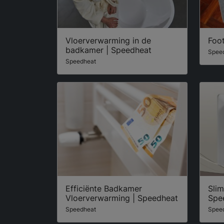
Vloerverwarming in de
Foo
badkamer | Speedheat
Spee
Speedheat
Efficiënte Badkamer
Sli
Vloerverwarming | Speedheat
Spe
Speedheat
Spee