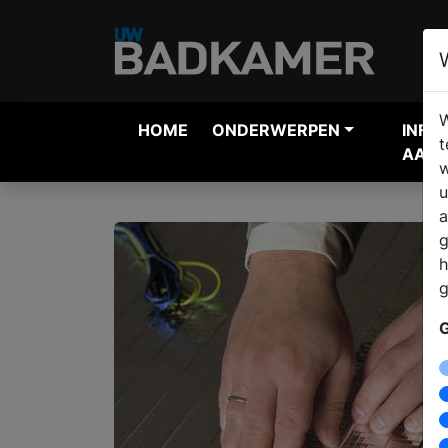
W
HOME
ONDERWERPEN
INFO
t
AANV
w
u
a
g
h
g
G