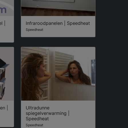
l |
Infraroodpanelen | Speedheat
Speedheat
en |
Ultradunne
spiegelverwarming |
Speedheat
Speedheat