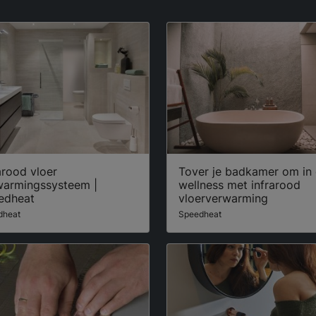
arood vloer
Tover je badkamer om in
warmingssysteem |
wellness met infrarood
edheat
vloerverwarming
dheat
Speedheat