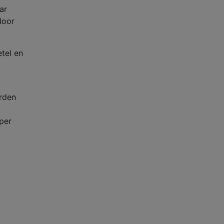
ar
door
tel en
rden
per
g