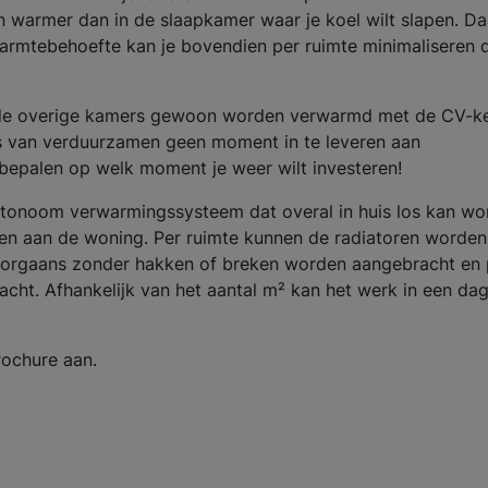
 warmer dan in de slaapkamer waar je koel wilt slapen. Da
rmtebehoefte kan je bovendien per ruimte minimaliseren 
n de overige kamers gewoon worden verwarmd met de CV-ke
es van verduurzamen geen moment in te leveren aan
bepalen op welk moment je weer wilt investeren!
utonoom verwarmingssysteem dat overal in huis los kan wo
en aan de woning. Per ruimte kunnen de radiatoren worden
oorgaans zonder hakken of breken worden aangebracht en 
cht. Afhankelijk van het aantal m² kan het werk in een da
rochure aan.