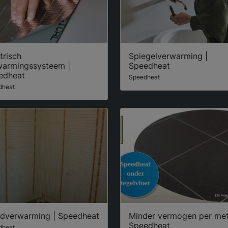
trisch
Spiegelverwarming |
warmingssysteem |
Speedheat
edheat
Speedheat
dheat
dverwarming | Speedheat
Minder vermogen per met
Speedheat
dheat