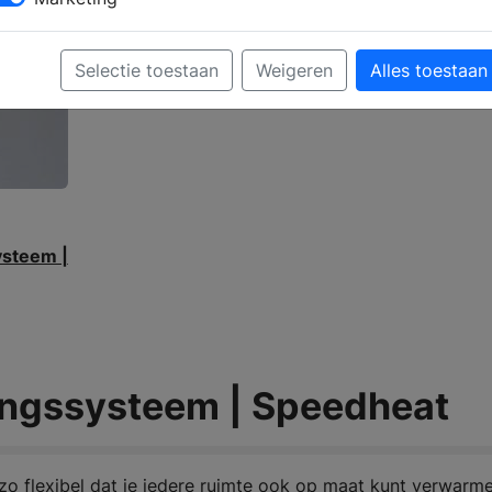
Selectie toestaan
Weigeren
Alles toestaan
ingssysteem | Speedheat
 flexibel dat je iedere ruimte ook op maat kunt verwarme