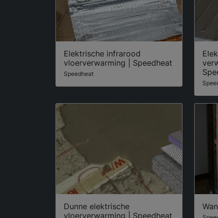
Elektrische infrarood
Elek
vloerverwarming | Speedheat
ver
Spe
Speedheat
Spee
Dunne elektrische
Wan
vloerverwarming | Speedheat
Spee