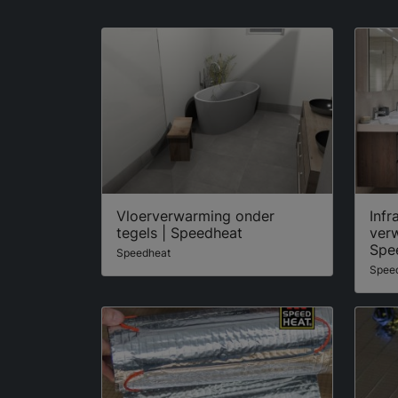
Vloerverwarming onder
Infr
tegels | Speedheat
ver
Spe
Speedheat
Spee