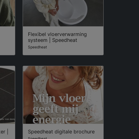
Flexibel vloerverwarming
systeem | Speedheat
Speedheat
er |
Speedheat digitale brochure
Speedheat