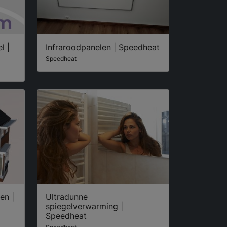
l |
Infraroodpanelen | Speedheat
Speedheat
en |
Ultradunne
spiegelverwarming |
Speedheat