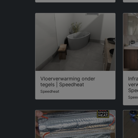
Vloerverwarming onder
Infr
tegels | Speedheat
ver
Spe
Speedheat
Spee