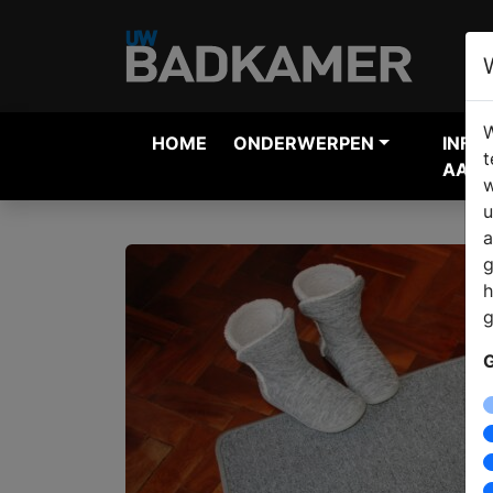
W
HOME
ONDERWERPEN
INFO
t
AANV
w
u
a
g
h
g
G