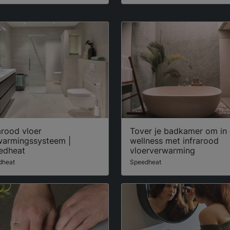
arood vloer
Tover je badkamer om in
warmingssysteem |
wellness met infrarood
edheat
vloerverwarming
dheat
Speedheat