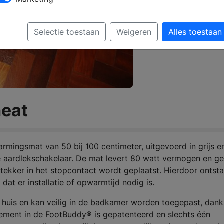
Selectie toestaan
Weigeren
Alles toestaan
heat
rmingsmat van 50 bij 100 centimeter, uitgevoerd in grijs e
 aardlekschakelaar. De mat levert 80 watt vermogen en ge
tekker in het stopcontact wordt geplaatst. Hierdoor ontsta
at er installatie of opwarmtijd nodig is.
n huis en kan veilig in de badkamer worden toegepast, dank
ement in de FootBuddy® is gepatenteerd en slechts één