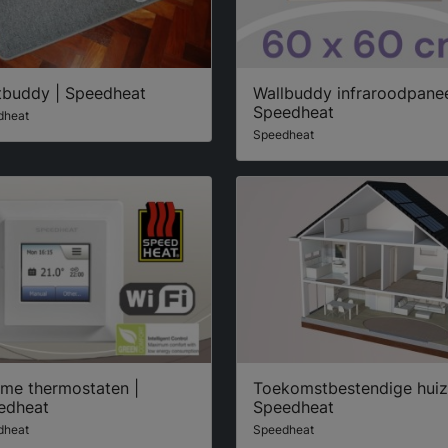
tbuddy | Speedheat
Wallbuddy infraroodpanee
Speedheat
dheat
Speedheat
mme thermostaten |
Toekomstbestendige huiz
edheat
Speedheat
dheat
Speedheat