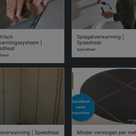
trisch
Spiegelverwarming |
warmingssysteem |
Speedheat
edheat
Speedheat
dheat
dverwarming | Speedheat
Minder vermogen per met