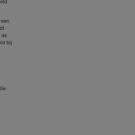
eeld
t een
dt
 de
ld bij
die