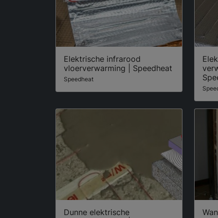
Elektrische infrarood
Elek
vloerverwarming | Speedheat
ver
Spe
Speedheat
Spee
Dunne elektrische
Wan