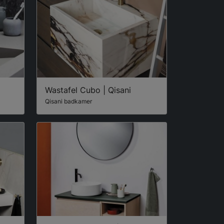
Wastafel Cubo | Qisani
Qisani badkamer