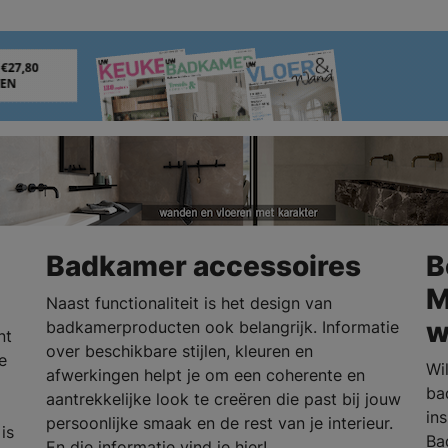
Badkamer accessoires
B
M
Naast functionaliteit is het design van
w
badkamerproducten ook belangrijk. Informatie
nt
over beschikbare stijlen, kleuren en
e
Wi
afwerkingen helpt je om een coherente en
ba
aantrekkelijke look te creëren die past bij jouw
in
persoonlijke smaak en de rest van je interieur.
is
Ba
En die informatie vind je hier!