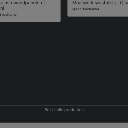
Splash wandpanelen |
Maatwerk wastafels | Qis
ni
Qisani badkamer
i badkamer
Bekijk alle producten