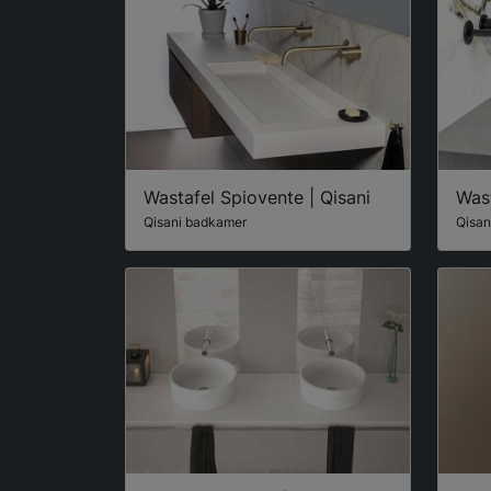
Wastafel Spiovente | Qisani
Wast
Qisani badkamer
Qisan