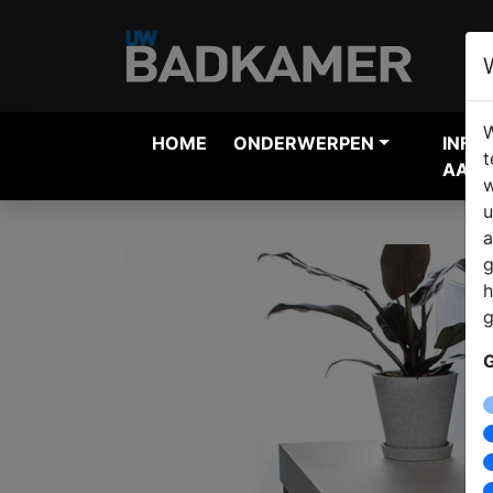
W
HOME
ONDERWERPEN
INFO
t
AANV
w
u
a
g
h
g
G