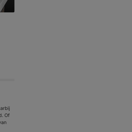
arbij
d. Of
van