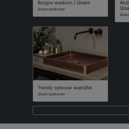
Burgos waskom | Qisani
Alu
Qisa
Qisani badkamer
Qisan
Trendy opbouw wastafel
Qisani badkamer