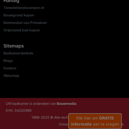
Handig
Tweedehandscamper.nl
Bouwgrond kopen
Badmeubel van Primabad
Vrijstaand bad kopen
Sitemaps
Badkamerwinkels
Blogs
Dealers
Webshop
UW badkamer is onderdeel van
Bouwmedia
KVK: 34220999
1999-2022 © Alle rechten voorbehouden
Klik hier om
GRATIS
informatie
aan te vragen
Ontwikkeld door:
NRG Internetdiensten