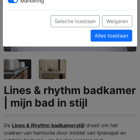
Marketing
Selectie toestaan
Weigeren
Alles toestaan
Lines & rhythm badkamer
| mijn bad in stijl
De
Lines & Rhythm badkamerstijl
draait om het
creëren van harmonie door middel van lijnenspel en