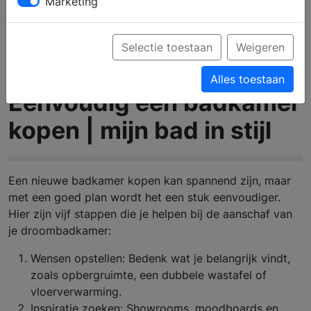
Marketing
Selectie toestaan
Weigeren
Alles toestaan
Eenvoudig een badkamer
kopen | mijn bad in stijl
Een nieuwe badkamer kopen kan spannend zijn, maar
met een goed plan wordt het een stuk eenvoudiger.
Hier zijn vijf stappen die je helpen bij de aanschaf van
je droombadkamer:
Wensen opstellen: Bedenk wat je belangrijk vindt,
zoals opbergruimte, een dubbele wastafel of
vloerverwarming.
Inspiratie zoeken: Showrooms, moodboards en