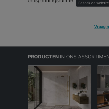
ontspanningsruimte.
Bezoek de website
Vraag n
PRODUCTEN
IN ONS ASSORTIME