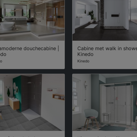
ramoderne douchecabine |
Cabine met walk in showe
edo
Kinedo
do
Kinedo