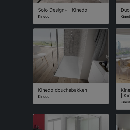
Solo Design+ | Kinedo
Duo
Kinedo
Kine
Kinedo douchebakken
Kin
| Ki
Kinedo
Kine