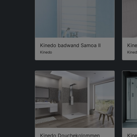
Kinedo badwand Samoa II
Kin
Kinedo
Kine
Kinedo Douchekolommen
Kin