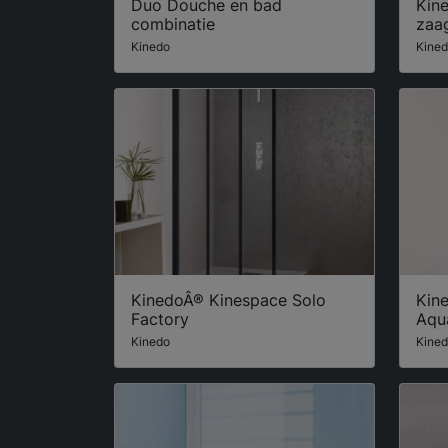
Duo Douche en bad
Kin
combinatie
zaa
Kinedo
Kine
KinedoÂ® Kinespace Solo
Kin
Factory
Aqu
Kinedo
Kine