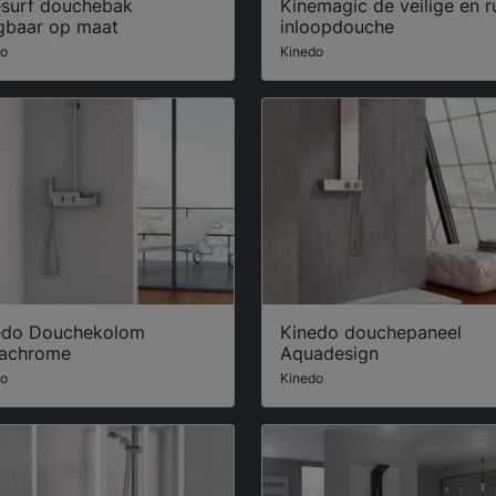
esurf douchebak
Kinemagic de veilige en 
gbaar op maat
inloopdouche
do
Kinedo
edo Douchekolom
Kinedo douchepaneel
achrome
Aquadesign
do
Kinedo