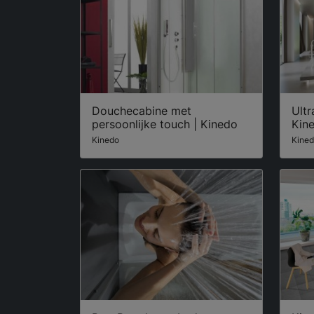
Douchecabine met
Ult
persoonlijke touch | Kinedo
Kin
Kinedo
Kine