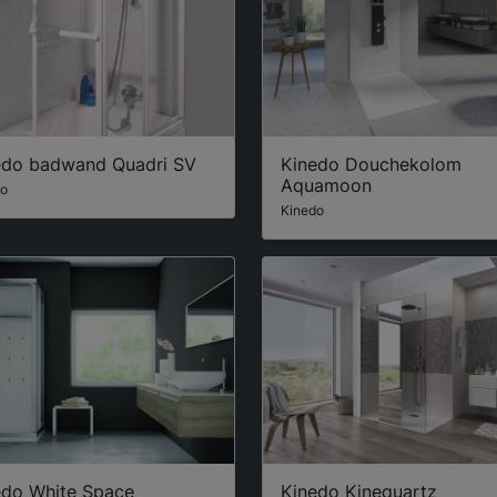
edo badwand Quadri SV
Kinedo Douchekolom
Aquamoon
do
Kinedo
edo White Space
Kinedo Kinequartz