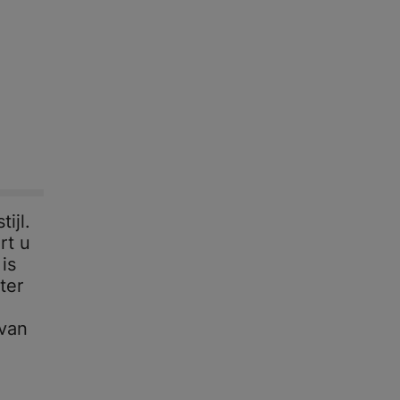
ijl.
rt u
is
ter
 van