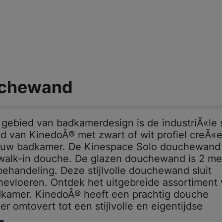
uchewand
gebied van badkamerdesign is de industriÃ«le st
d van KinedoÂ® met zwart of wit profiel creÃ«e
in uw badkamer. De Kinespace Solo douchewand 
n walk-in douche. De glazen douchewand is 2 me
ehandeling. Deze stijlvolle douchewand sluit
chevloeren. Ontdek het uitgebreide assortiment
kamer. KinedoÂ® heeft een prachtig douche
omtovert tot een stijlvolle en eigentijdse