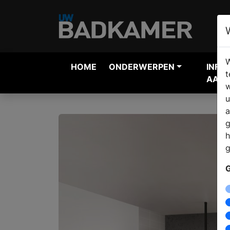
W
HOME
ONDERWERPEN
INFO
t
AANV
w
u
a
g
h
g
G