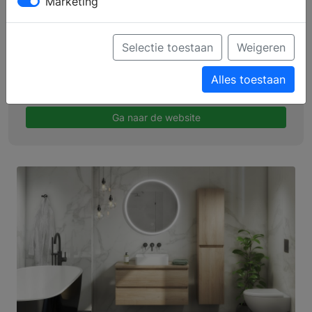
Marketing
Profiel
Producten
Selectie toestaan
Weigeren
Verkooppunten
Alles toestaan
Brochure aanvragen
Ga naar de website