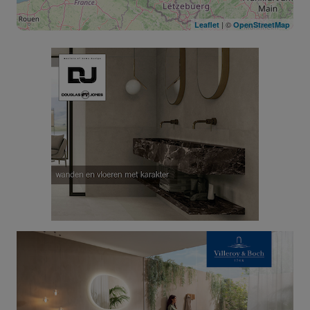
| ©
Leaflet
OpenStreetMap