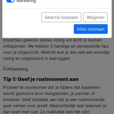
Marketing
bad gaan: 5 tips
Selectie toestaan
Weigeren
Heb je een
prachtig ligbad
in de badkamer staan, maar
Alles toestaan
maak je er veel te weinig gebruik van? Dan heb je
misschien gewoon advies nodig om écht te kunnen
ontspannen. We hebben 5 handige en verrassende tips
voor je uitgezocht. Wellicht kun je dan wel een avondje
rustig en ongestoord in bad liggen.
Tip 1: Geef je rustmoment aan
Probeer te voorkomen dat je tijdens het badderen
wordt gestoord door huisgenoten, je partner of
kinderen. Geef duidelijk aan dat je een rustmomentje
gaat nemen voor jezelf. Waarschijnlijk laat iedereen je
dan even met rust. Zo makkelijk kan het zijn!