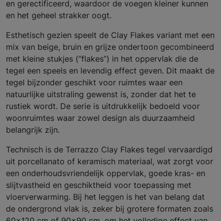
en gerectificeerd, waardoor de voegen kleiner kunnen
en het geheel strakker oogt.
Esthetisch gezien speelt de Clay Flakes variant met een
mix van beige, bruin en grijze ondertoon gecombineerd
met kleine stukjes (“flakes”) in het oppervlak die de
tegel een speels en levendig effect geven. Dit maakt de
tegel bijzonder geschikt voor ruimtes waar een
natuurlijke uitstraling gewenst is, zonder dat het te
rustiek wordt. De serie is uitdrukkelijk bedoeld voor
woonruimtes waar zowel design als duurzaamheid
belangrijk zijn.
Technisch is de Terrazzo Clay Flakes tegel vervaardigd
uit porcellanato of keramisch materiaal, wat zorgt voor
een onderhoudsvriendelijk oppervlak, goede kras- en
slijtvastheid en geschiktheid voor toepassing met
vloerverwarming. Bij het leggen is het van belang dat
de ondergrond vlak is, zeker bij grotere formaten zoals
60×120 cm of 90×90 cm, om het volledige effect van