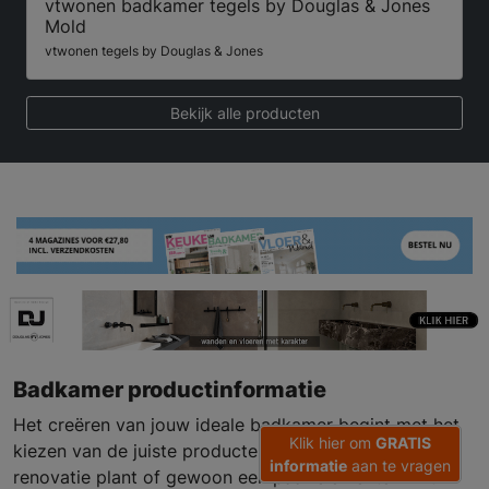
vtwonen badkamer tegels by Douglas & Jones
Mold
vtwonen tegels by Douglas & Jones
Bekijk alle producten
Badkamer productinformatie
Het creëren van jouw ideale badkamer begint met het
Klik hier om
GRATIS
kiezen van de juiste producten. Of je nu een volledige
informatie
aan te vragen
renovatie plant of gewoon een paar elementen wilt