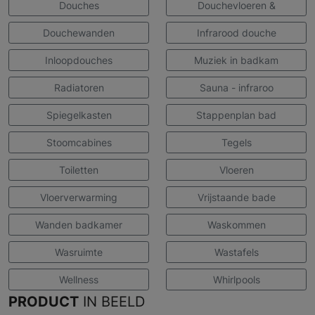
Douches
Douchevloeren &
Douchewanden
Infrarood douche
Inloopdouches
Muziek in badkam
Radiatoren
Sauna - infraroo
Spiegelkasten
Stappenplan bad
Stoomcabines
Tegels
Toiletten
Vloeren
Vloerverwarming
Vrijstaande bade
Wanden badkamer
Waskommen
Wasruimte
Wastafels
Wellness
Whirlpools
PRODUCT
IN BEELD