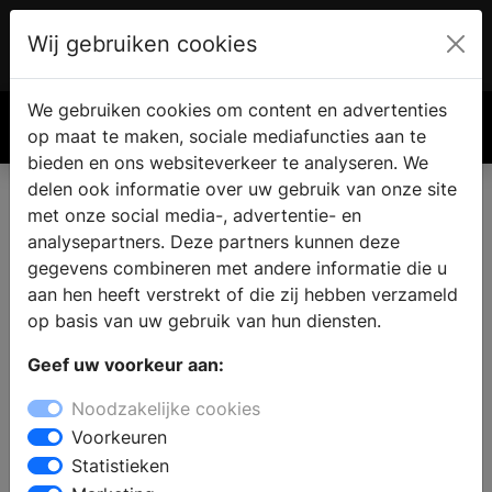
Wij gebruiken cookies
Account
€ 0.00
We gebruiken cookies om content en advertenties
Zoek
op maat te maken, sociale mediafuncties aan te
bieden en ons websiteverkeer te analyseren. We
delen ook informatie over uw gebruik van onze site
Badkamer inspiratie online magazine
met onze social media-, advertentie- en
analysepartners. Deze partners kunnen deze
gegevens combineren met andere informatie die u
aan hen heeft verstrekt of die zij hebben verzameld
op basis van uw gebruik van hun diensten.
Geef uw voorkeur aan:
Noodzakelijke cookies
Voorkeuren
UW Badkamer magazine: de nieuwste
Statistieken
editie ligt klaar!