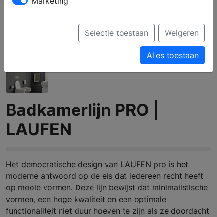
Marketing
Selectie toestaan
Weigeren
Alles toestaan
Badkamerlijn PRO |
LAUFEN
Het democratische design van LAUFEN pro is het
moderne antwoord op de eis dat iedereen recht heeft
op mooie vormen. Deze lijn bewijst dat minimalistische
vormen, een hoge kwaliteit en een optimale
functionaliteit niet duur hoeven te zijn als ze doordacht