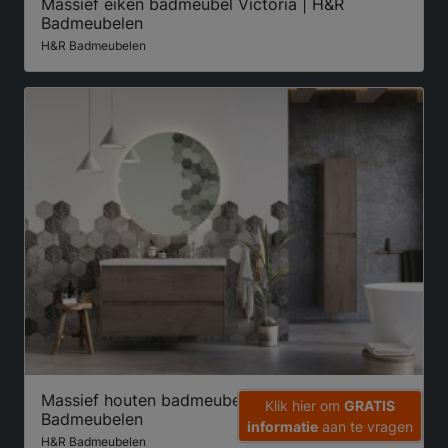
Massief eiken badmeubel Victoria | H&R
Badmeubelen
H&R Badmeubelen
Massief houten badmeubel Virginia | H&R
Klik hier om
GRATIS
Badmeubelen
informatie
aan te vragen
H&R Badmeubelen