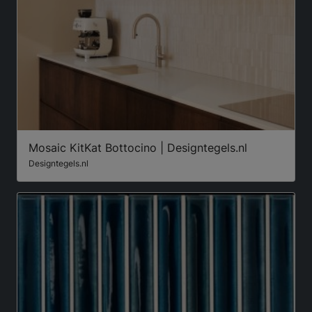
Mosaic KitKat Bottocino | Designtegels.nl
Designtegels.nl