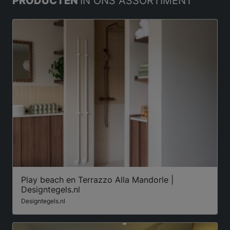
PRODUCTEN
IN ONS ASSORTIMENT
Play beach en Terrazzo Alla Mandorle |
Designtegels.nl
Designtegels.nl