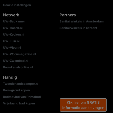
Cookie instellingen
Netwerk
Partners
UW-Badkamer
Sanitairwinkels in Amsterdam
UW-Haard.nl
Sanitairwinkels in Utrecht
UW-Keuken.nl
UW-Tuin.nl
UW-Vloer.nl
UW-Woonmagazine.nl
UW-Zwembad.nl
Bouwkavelsonline.nl
Handig
Tweedehandscamper.nl
Bouwgrond kopen
Badmeubel van Primabad
Klik hier om
GRATIS
Vrijstaand bad kopen
informatie
aan te vragen