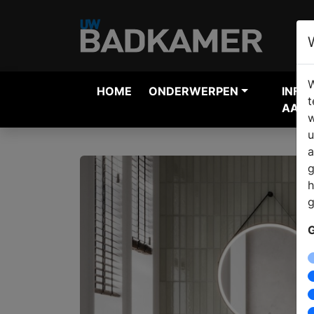
W
HOME
ONDERWERPEN
INFO
t
AANV
w
u
a
g
h
g
G