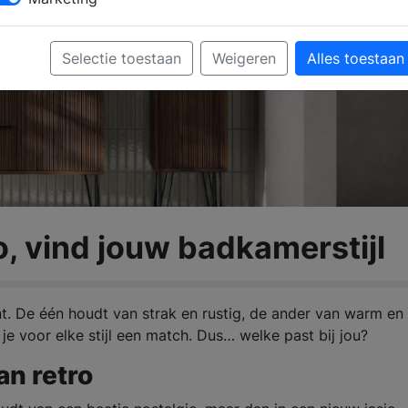
Selectie toestaan
Weigeren
Alles toestaan
o, vind jouw badkamerstijl
nt. De één houdt van strak en rustig, de ander van warm en
je voor elke stijl een match. Dus… welke past bij jou?
an retro