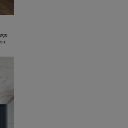
egel
een