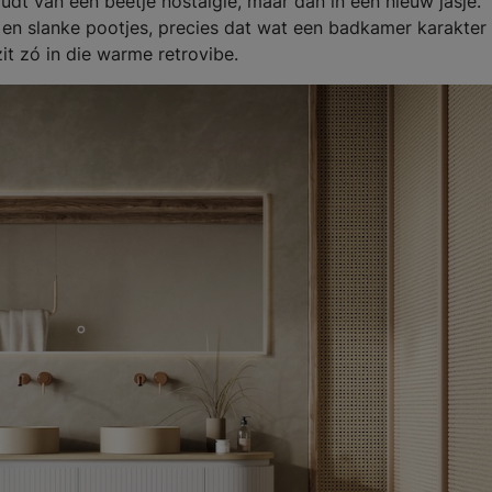
dt van een beetje nostalgie, maar dan in een nieuw jasje.
p en slanke pootjes, precies dat wat een badkamer karakter 
zit zó in die warme retrovibe.