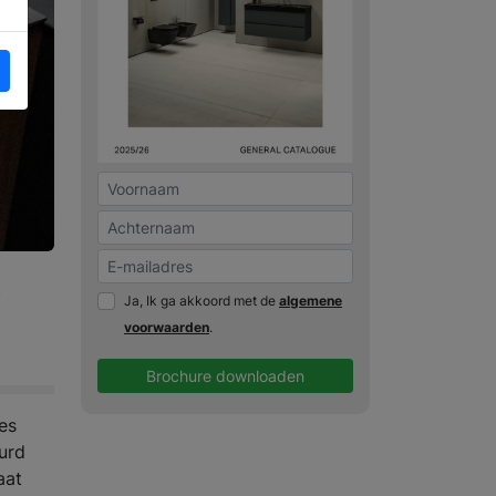
w
Ja, Ik ga akkoord met de
algemene
voorwaarden
.
Brochure downloaden
es
urd
aat