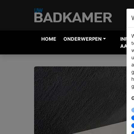
W
HOME
ONDERWERPEN
INFO
t
AANV
w
u
a
g
h
g
G