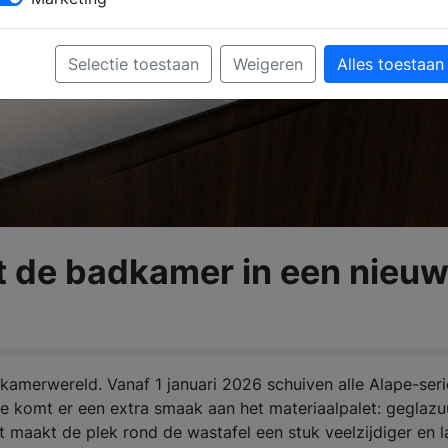
Selectie toestaan
Weigeren
Alles toestaan
t de badkamer in een nieu
dkamerwereld. Vanaf 1 januari 2026 schuiven alle Alape-seri
ee komt er een extra smaak aan het materiaalpalet: geglazu
t maakt de plek rond de wastafel een stuk veelzijdiger en l