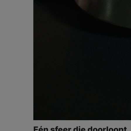
Eén sfeer die doorloopt