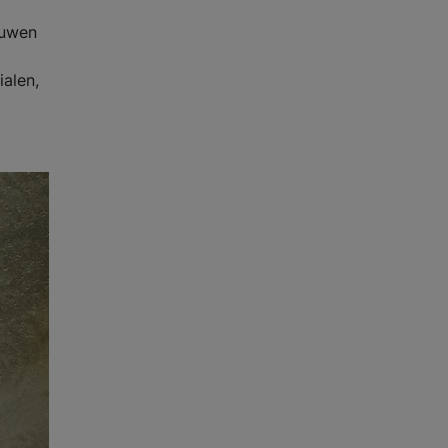
ouwen
alen,