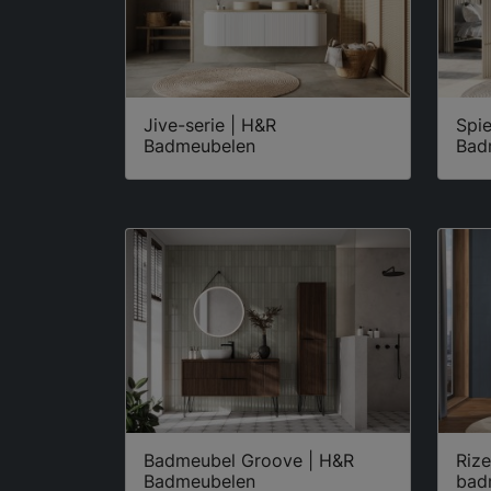
Jive-serie | H&R
Spie
Badmeubelen
Bad
Badmeubel Groove | H&R
Riz
Badmeubelen
bad