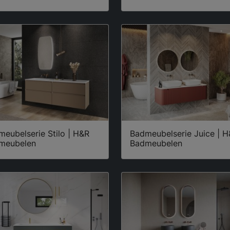
eubelserie Stilo | H&R
Badmeubelserie Juice | 
meubelen
Badmeubelen