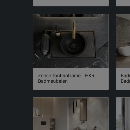
Zense fonteinframe | H&R
Badm
Badmeubelen
Bad