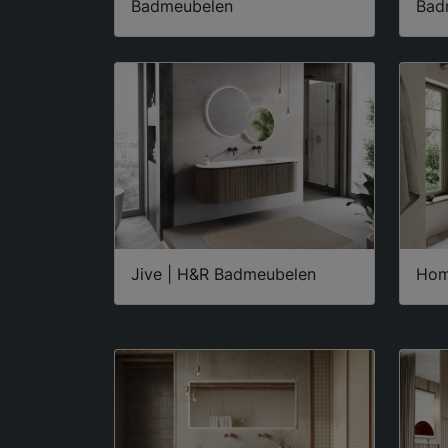
Badmeubelen
Bad
Jive | H&R Badmeubelen
Hom