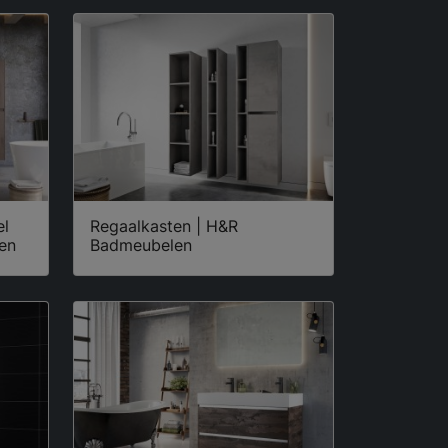
el
Regaalkasten | H&R
en
Badmeubelen