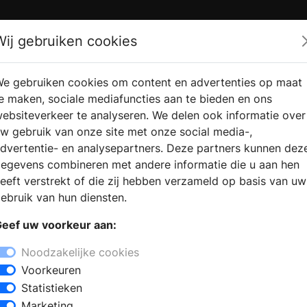
Zoek
Wij gebruiken cookies
e gebruiken cookies om content en advertenties op maat
RMATIE
VERKOOPLOCATIE
WEBSHO
e maken, sociale mediafuncties aan te bieden en ons
RAGEN
VINDEN
ebsiteverkeer te analyseren. We delen ook informatie over
w gebruik van onze site met onze social media-,
dvertentie- en analysepartners. Deze partners kunnen dez
egevens combineren met andere informatie die u aan hen
eeft verstrekt of die zij hebben verzameld op basis van uw
ebruik van hun diensten.
eef uw voorkeur aan:
Noodzakelijke cookies
Voorkeuren
n en sanitair
Statistieken
eubelen
Marketing