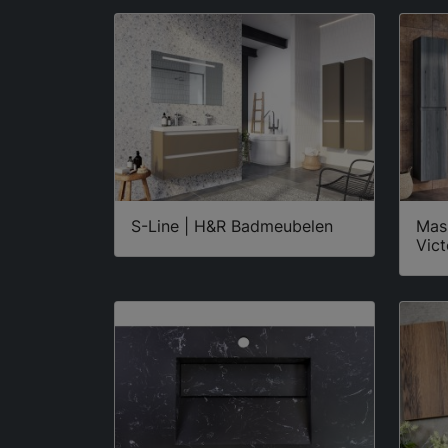
S-Line | H&R Badmeubelen
Mas
Vic