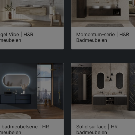
gel Vibe | H&R
Momentum-serie | H&R
meubelen
Badmeubelen
e badmeubelserie | HR
Solid surface | HR
meubelen
badmeubelen