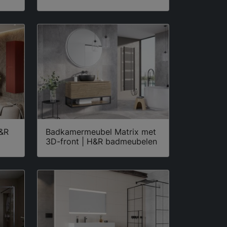
H&R
Badkamermeubel Matrix met
3D-front | H&R badmeubelen