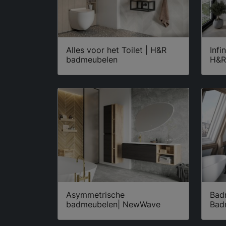
Alles voor het Toilet | H&R
Infi
badmeubelen
H&R
Asymmetrische
Bad
badmeubelen| NewWave
Bad