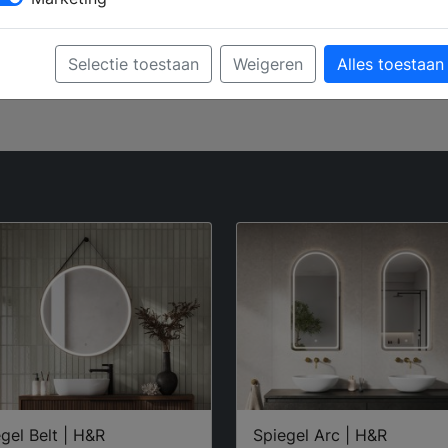
Selectie toestaan
Weigeren
Alles toestaan
gel Belt | H&R
Spiegel Arc | H&R