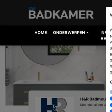
W
HOME
ONDERWERPEN
INFO
t
AANV
w
u
a
g
h
g
G
H&R Badmeubele
Meer dan alleen badm