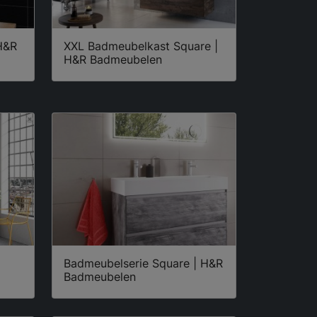
 H&R
XXL Badmeubelkast Square |
H&R Badmeubelen
Badmeubelserie Square | H&R
Badmeubelen