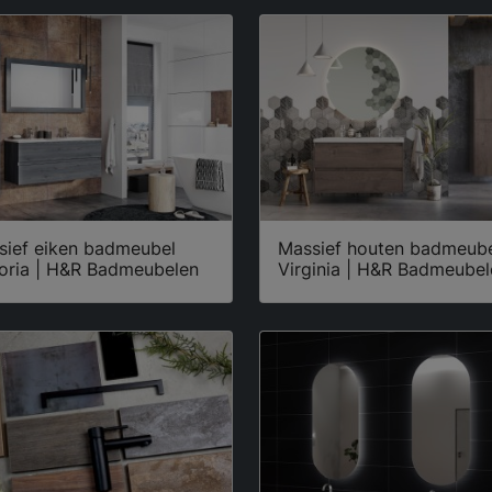
sief eiken badmeubel
Massief houten badmeub
toria | H&R Badmeubelen
Virginia | H&R Badmeubel