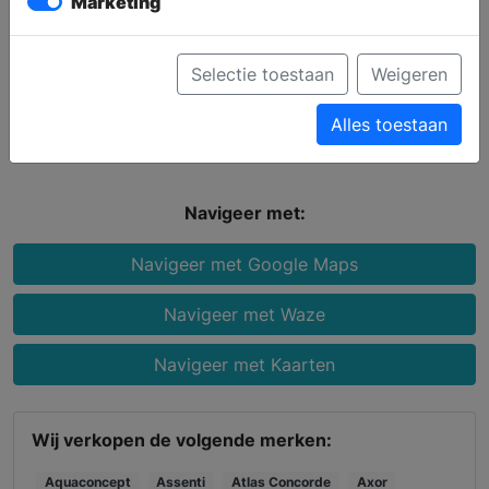
Marketing
oplevering.
Sanidrôme IJsselmuiden
Selectie toestaan
Weigeren
Industrieweg 38
1613 KV GROOTEBROEK
Alles toestaan
Navigeer met:
Navigeer met Google Maps
Navigeer met Waze
Navigeer met Kaarten
Wij verkopen de volgende merken:
Aquaconcept
Assenti
Atlas Concorde
Axor