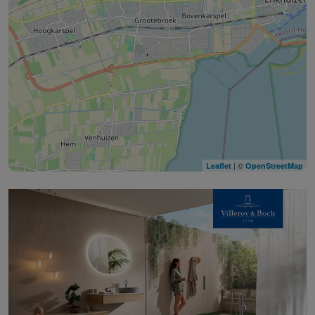
| ©
Leaflet
OpenStreetMap