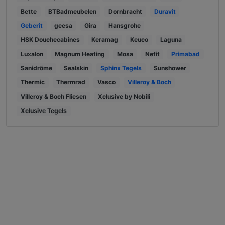
Bette
BTBadmeubelen
Dornbracht
Duravit
Geberit
geesa
Gira
Hansgrohe
HSK Douchecabines
Keramag
Keuco
Laguna
Luxalon
Magnum Heating
Mosa
Nefit
Primabad
Sanidrõme
Sealskin
Sphinx Tegels
Sunshower
Thermic
Thermrad
Vasco
Villeroy & Boch
Villeroy & Boch Fliesen
Xclusive by Nobili
Xclusive Tegels