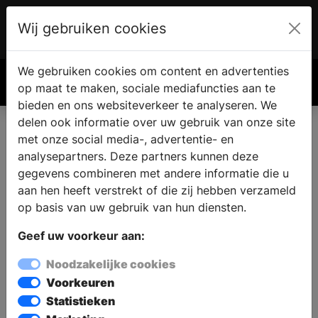
Wij gebruiken cookies
Account
€ 0.00
We gebruiken cookies om content en advertenties
Zoek
op maat te maken, sociale mediafuncties aan te
bieden en ons websiteverkeer te analyseren. We
Sanidrôme IJsselmuiden
delen ook informatie over uw gebruik van onze site
met onze social media-, advertentie- en
analysepartners. Deze partners kunnen deze
In de showroom van Sanidrõme IJsselmuiden in
gegevens combineren met andere informatie die u
Grootebroek worden complete badkameropstellingen
aan hen heeft verstrekt of die zij hebben verzameld
gepresenteerd met producten van verschillende A-
op basis van uw gebruik van hun diensten.
merken. Sanidrõme IJsselmuiden heeft alle disciplines
Geef uw voorkeur aan:
onder één dak, van levering, advies, ontwerp tot en met
de installatie, waardoor de klant één aanspreekpunt
Noodzakelijke cookies
heeft en de kwaliteit van het geleverde werk
Voorkeuren
gewaarborgd is. Sanidrõme IJsselmuiden realiseert de
Statistieken
betere badkamer van A t/m Z: van ontwerp t/m de