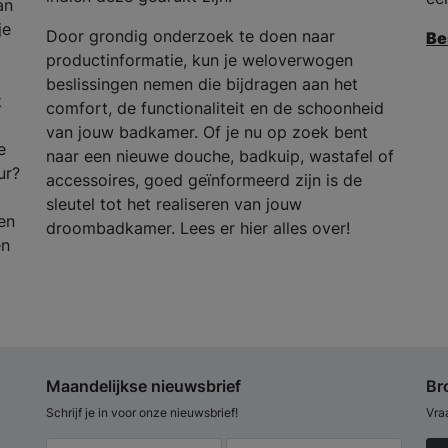
an
je
Door grondig onderzoek te doen naar
Be
productinformatie, kun je weloverwogen
beslissingen nemen die bijdragen aan het
k
comfort, de functionaliteit en de schoonheid
van jouw badkamer. Of je nu op zoek bent
e
naar een nieuwe douche, badkuip, wastafel of
ur?
accessoires, goed geïnformeerd zijn is de
sleutel tot het realiseren van jouw
en
droombadkamer. Lees er hier alles over!
en
Maandelijkse nieuwsbrief
Br
Schrijf je in voor onze nieuwsbrief!
Vra