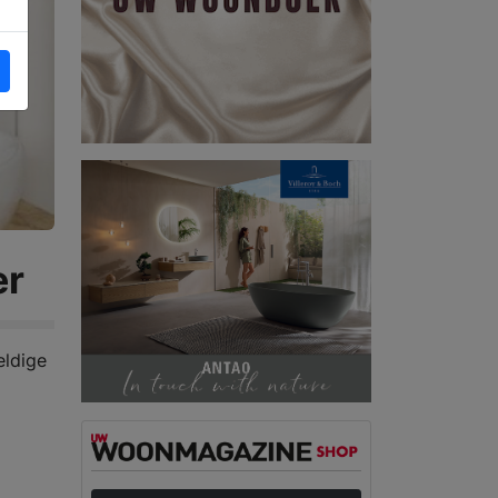
er
eldige