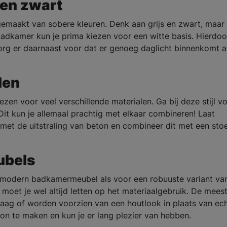
 en zwart
k gemaakt van sobere kleuren. Denk aan grijs en zwart, maar
 badkamer kun je prima kiezen voor een witte basis. Hierdoor
org er daarnaast voor dat er genoeg daglicht binnenkomt al
len
ezen voor veel verschillende materialen. Ga bij deze stijl v
Dit kun je allemaal prachtig met elkaar combineren! Laat
met de uitstraling van beton en combineer dit met een sto
ubels
en modern badkamermeubel als voor een robuuste variant va
oet je wel altijd letten op het materiaalgebruik. De mees
ag of worden voorzien van een houtlook in plaats van ec
on te maken en kun je er lang plezier van hebben.