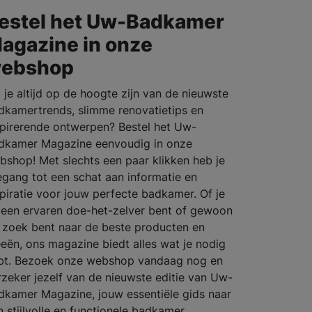
estel het Uw-Badkamer
agazine in onze
ebshop
l je altijd op de hoogte zijn van de nieuwste
dkamertrends, slimme renovatietips en
spirerende ontwerpen? Bestel het Uw-
dkamer Magazine eenvoudig in onze
bshop! Met slechts een paar klikken heb je
egang tot een schat aan informatie en
spiratie voor jouw perfecte badkamer. Of je
 een ervaren doe-het-zelver bent of gewoon
 zoek bent naar de beste producten en
eeën, ons magazine biedt alles wat je nodig
bt. Bezoek onze webshop vandaag nog en
rzeker jezelf van de nieuwste editie van Uw-
dkamer Magazine, jouw essentiële gids naar
n stijlvolle en functionele badkamer.