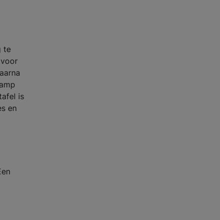
 te
 voor
Daarna
dlamp
afel is
es en
Een