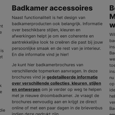
Badkamer accessoires
B
M
Naast functionaliteit is het design van
w
badkamerproducten ook belangrijk. Informatie
nt
over beschikbare stijlen, kleuren en
e
Wi
afwerkingen helpt je om een coherente en
ba
aantrekkelijke look te creëren die past bij jouw
in
persoonlijke smaak en de rest van je interieur.
is
Ba
En die informatie vind je hier!
et
we
Je kunt hier badkamerbrochures van
to
verschillende topmerken aanvragen. In deze
in
brochures vind je
gedetailleerde informatie
nu
over verschillende collecties, kleuren, stijlen
op
k
en ontwerpen
om je verder op weg te helpen
id
he
met je nieuwe droombadkamer. Je vraagt de
he
brochures eenvoudig aan en krijgt ze direct
ve
online of met een paar dagen in de brievenbus
Ba
die
indien deze gedrukt zijn.
ee