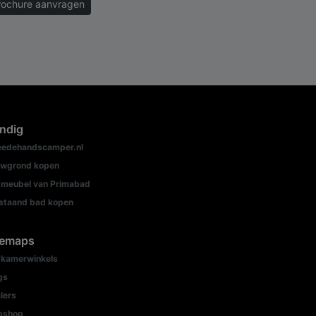
rochure aanvragen
ndig
edehandscamper.nl
wgrond kopen
meubel van Primabad
jstaand bad kopen
temaps
kamerwinkels
gs
lers
bshop