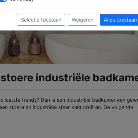
Selectie toestaan
Weigeren
Alles toestaan
stoere industriële badkam
e laatste trends? Dan is een industriële badkamer een gew
f een stoere en industriële sfeer kunt creëren. De volgende