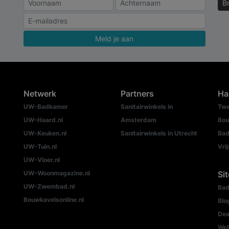
B
Meld je aan
Netwerk
Partners
Ha
UW-Badkamer
Sanitairwinkels in
Twe
UW-Haard.nl
Amsterdam
Bou
UW-Keuken.nl
Sanitairwinkels in Utrecht
Bad
UW-Tuin.nl
Vri
UW-Vloer.nl
UW-Woonmagazine.nl
Si
UW-Zwembad.nl
Bad
Bouwkavelsonline.nl
Blo
Dea
We