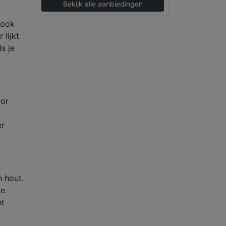
Bekijk alle aanbiedingen
 ook
 lijkt
s je
oor
er
n hout.
te
ht