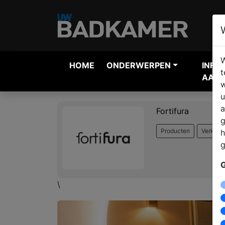
W
HOME
ONDERWERPEN
INFO
t
AANV
w
u
a
Fortifura
g
Producten
Verkoop
h
g
G
\