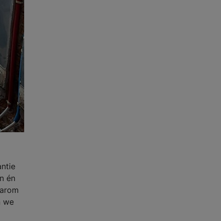
antie
en én
aarom
n we