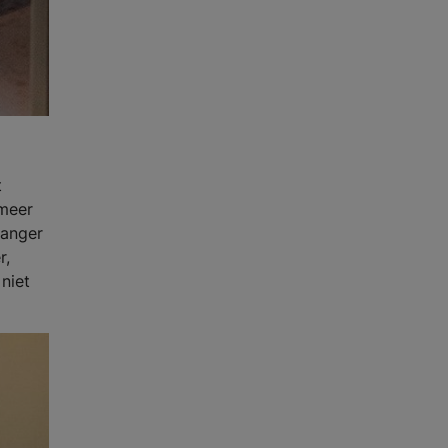
t
 meer
langer
r,
niet