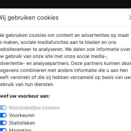
Zoek
Wij gebruiken cookies
e gebruiken cookies om content en advertenties op maat
RMATIE
VERKOOPLOCATIE
WEBSHO
e maken, sociale mediafuncties aan te bieden en ons
RAGEN
VINDEN
ebsiteverkeer te analyseren. We delen ook informatie over
w gebruik van onze site met onze social media-,
dvertentie- en analysepartners. Deze partners kunnen dez
egevens combineren met andere informatie die u aan hen
punten
Brochures
Ga naar de website
eeft verstrekt of die zij hebben verzameld op basis van uw
ebruik van hun diensten.
eef uw voorkeur aan:
Noodzakelijke cookies
Voorkeuren
Statistieken
Marketing