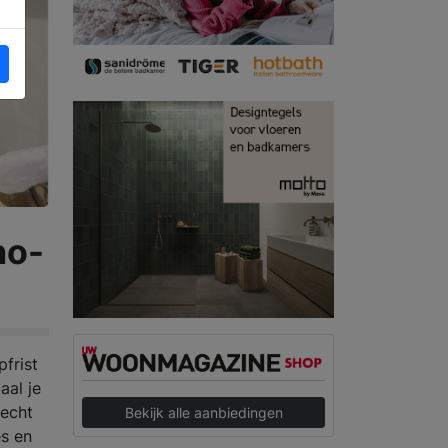
no-
pfrist
aal je
 echt
Bekijk alle aanbiedingen
es en