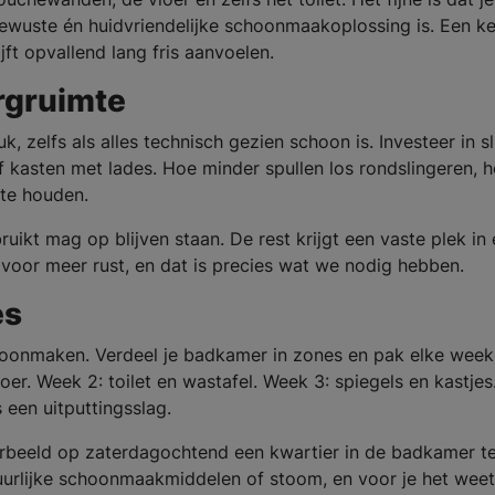
ewuste én huidvriendelijke schoonmaakoplossing is. Een ke
ft opvallend lang fris aanvoelen.
rgruimte
k, zelfs als alles technisch gezien schoon is. Investeer in 
kasten met lades. Hoe minder spullen los rondslingeren, 
 te houden.
ruikt mag op blijven staan. De rest krijgt een vaste plek in
n voor meer rust, en dat is precies wat we nodig hebben.
es
schoonmaken. Verdeel je badkamer in zones en pak elke wee
er. Week 2: toilet en wastafel. Week 3: spiegels en kastjes
s een uitputtingsslag.
rbeeld op zaterdagochtend een kwartier in de badkamer t
uurlijke schoonmaakmiddelen of stoom, en voor je het wee