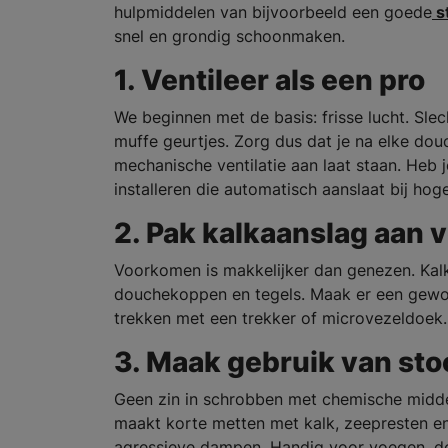
hulpmiddelen van bijvoorbeeld een goede
s
snel en grondig schoonmaken.
1. Ventileer als een pro
We beginnen met de basis: frisse lucht. Sle
muffe geurtjes. Zorg dus dat je na elke do
mechanische ventilatie aan laat staan. Heb
installeren die automatisch aanslaat bij hog
2. Pak kalkaanslag aan 
Voorkomen is makkelijker dan genezen. Kalk
douchekoppen en tegels. Maak er een gewo
trekken met een trekker of microvezeldoek.
3. Maak gebruik van st
Geen zin in schrobben met chemische middel
maakt korte metten met kalk, zeepresten en
agressieve dampen. Handig voor voegen, douc