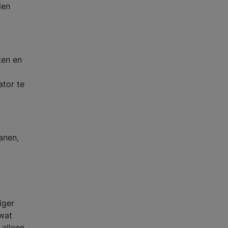
len
ken en
ator te
anen,
iger
 wat
 alleen