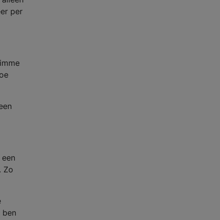
er per
slimme
hoe
 een
k een
. Zo
e
t ben