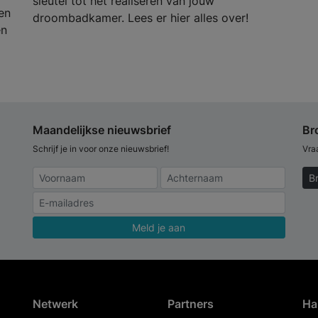
sleutel tot het realiseren van jouw
en
droombadkamer. Lees er hier alles over!
en
Maandelijkse nieuwsbrief
Br
Schrijf je in voor onze nieuwsbrief!
Vra
B
Meld je aan
Netwerk
Partners
Ha