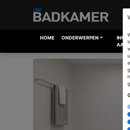
W
HOME
ONDERWERPEN
INFO
t
AANV
w
u
a
g
h
g
G