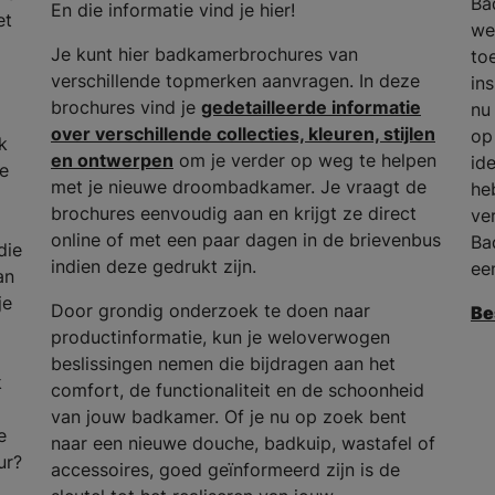
Ba
En die informatie vind je hier!
et
we
Je kunt hier badkamerbrochures van
to
verschillende topmerken aanvragen. In deze
in
brochures vind je
gedetailleerde informatie
nu
over verschillende collecties, kleuren, stijlen
op
k
en ontwerpen
om je verder op weg te helpen
id
he
met je nieuwe droombadkamer. Je vraagt de
he
brochures eenvoudig aan en krijgt ze direct
ve
online of met een paar dagen in de brievenbus
Ba
die
indien deze gedrukt zijn.
ee
an
je
Door grondig onderzoek te doen naar
Be
productinformatie, kun je weloverwogen
beslissingen nemen die bijdragen aan het
k
comfort, de functionaliteit en de schoonheid
van jouw badkamer. Of je nu op zoek bent
e
naar een nieuwe douche, badkuip, wastafel of
ur?
accessoires, goed geïnformeerd zijn is de