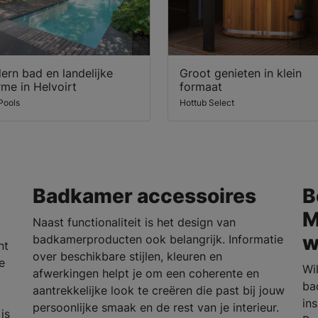
rn bad en landelijke
Groot genieten in klein
me in Helvoirt
formaat
Pools
Hottub Select
Badkamer accessoires
B
M
Naast functionaliteit is het design van
w
badkamerproducten ook belangrijk. Informatie
nt
over beschikbare stijlen, kleuren en
e
Wi
afwerkingen helpt je om een coherente en
ba
aantrekkelijke look te creëren die past bij jouw
in
persoonlijke smaak en de rest van je interieur.
is