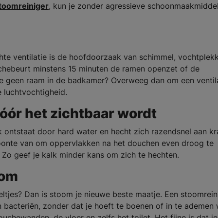
toomreiniger
, kun je zonder agressieve schoonmaakmidde
chte ventilatie is de hoofdoorzaak van schimmel, vochtplek
uchebeurt minstens 15 minuten de ramen openzet of de
 je geen raam in de badkamer? Overweeg dan om een ventil
e luchtvochtigheid.
vóór het zichtbaar wordt
 ontstaat door hard water en hecht zich razendsnel aan kr
onte van om oppervlakken na het douchen even droog te
 Zo geef je kalk minder kans om zich te hechten.
oom
tjes? Dan is stoom je nieuwe beste maatje. Een stoomrein
 bacteriën, zonder dat je hoeft te boenen of in te ademen
hewanden, de vloer en zelfs het toilet. Het fijne is dat je