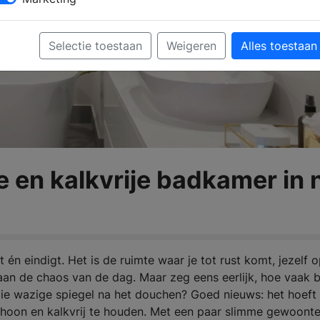
Selectie toestaan
Weigeren
Alles toestaan
se en kalkvrije badkamer in 
én eindigt. Het is de ruimte waar je tot rust komt, jezelf o
an de chaos van de dag. Maar zeg eens eerlijk, hoe vaak b
 die wazige spiegel na het douchen? Goed nieuws: het hoeft
choon en kalkvrij te houden. Met een paar slimme gewoont