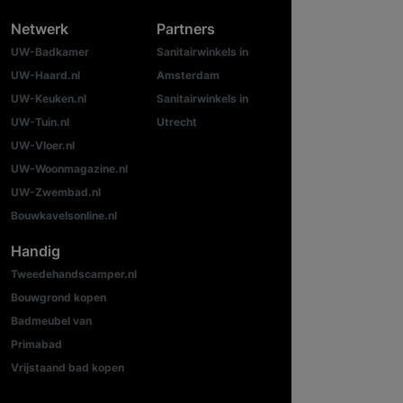
Netwerk
Partners
UW-Badkamer
Sanitairwinkels in
UW-Haard.nl
Amsterdam
UW-Keuken.nl
Sanitairwinkels in
UW-Tuin.nl
Utrecht
UW-Vloer.nl
UW-Woonmagazine.nl
UW-Zwembad.nl
Bouwkavelsonline.nl
Handig
Tweedehandscamper.nl
Bouwgrond kopen
Badmeubel van
Primabad
Vrijstaand bad kopen