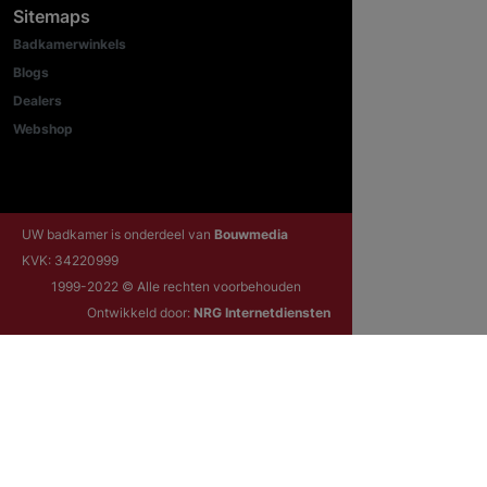
Sitemaps
Badkamerwinkels
Blogs
Dealers
Webshop
UW badkamer is onderdeel van
Bouwmedia
KVK: 34220999
1999-2022 © Alle rechten voorbehouden
Ontwikkeld door:
NRG Internetdiensten