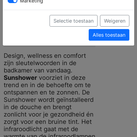
Marketing
badkamers in
health &
Selectie toestaan
Weigeren
wellness-centers
Alles toestaan
Design, wellness en comfort
zijn sleutelwoorden in de
badkamer van vandaag.
Sunshower
voorziet in deze
trend en in de behoefte om te
ontspannen en te zonnen. De
Sunshower wordt geïnstalleerd
in de douche en brengt
zonlicht voor je gezondheid én
zorgt voor een bruine tint. Het
infraroodlicht gaat met de
warmte van de infraroodlampen