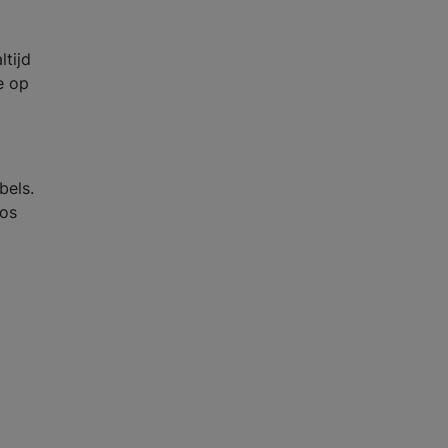
ltijd
e op
bels.
oos