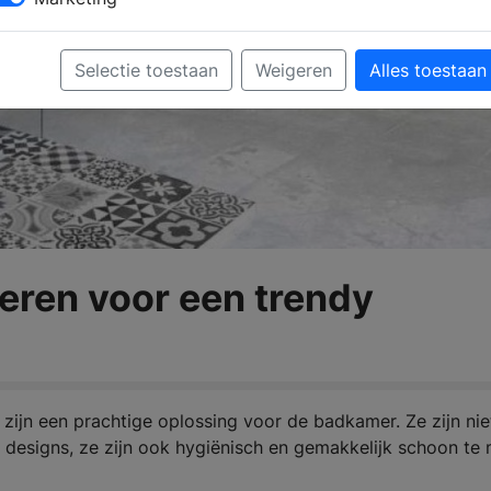
Selectie toestaan
Weigeren
Alles toestaan
eren voor een trendy
ijn een prachtige oplossing voor de badkamer. Ze zijn nie
en designs, ze zijn ook hygiënisch en gemakkelijk schoon te