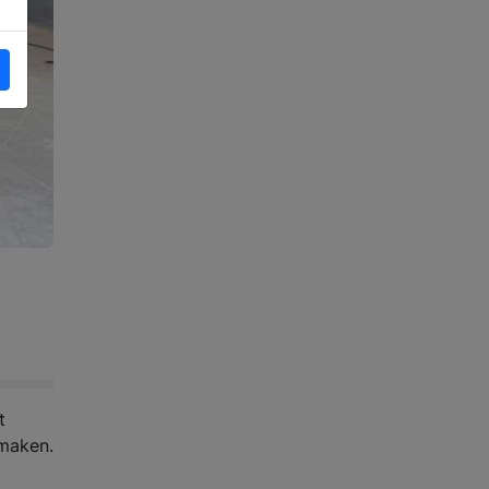
t
 maken.