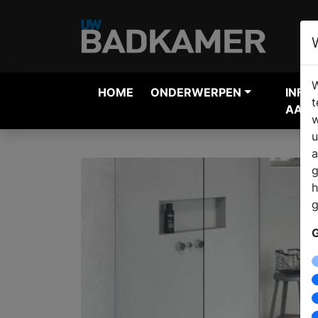
W
HOME
ONDERWERPEN
INFO
t
AANV
w
u
a
g
h
g
G