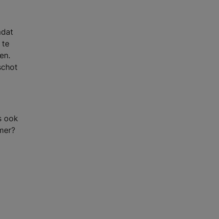
mdat
 te
en.
schot
s ook
amer?